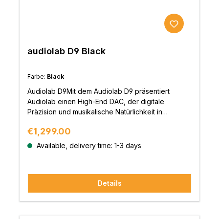
audiolab D9 Black
Farbe:
Black
Audiolab D9Mit dem Audiolab D9 präsentiert
Audiolab einen High-End DAC, der digitale
Präzision und musikalische Natürlichkeit in
Perfektion vereint. Ausgestattet mit dem
Regular price:
€1,299.00
Referenzchip ESS Sabre32 ES9038PRO,
leistungsstarkem Kopfhörerverstärker, Voll-MQA-
Available, delivery time: 1-3 days
Decoder und farbigem IPS-Display ist der D9 eine
vielseitige Schaltzentrale für anspruchsvolle HiFi-
Systeme.Der D9 verarbeitet PCM bis 32-bit/768
Details
kHz und DSD bis DSD512 – inklusive vollständiger
MQA-Dekodierung. Seine HyperStream® II-
Architektur mit Time Domain Jitter Eliminator sorgt
für exakte Taktung, verzerrungsfreie Dynamik und