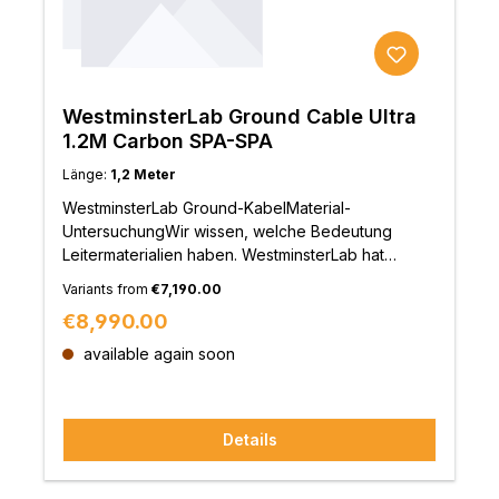
WestminsterLab Ground Cable Ultra
1.2M Carbon SPA-SPA
Länge:
1,2 Meter
WestminsterLab Ground-KabelMaterial-
UntersuchungWir wissen, welche Bedeutung
Leitermaterialien haben. WestminsterLab hat
zahlreiche Leitermaterialien und
Variants from
€7,190.00
Verarbeitungsmethoden untersucht und getestet,
Regular price:
€8,990.00
um Verzerrungen bei der Signalübertragung,
ungleichmäßige Frequenzübergänge,
available again soon
Dichteverluste und körnigen Klang zu vermeiden.
Aufgrund der unbefriedigenden Ergebnisse der
üblichen Leitermaterialien wie Kupfer und Silber
Details
haben wir dann unseren selbst formulierten Leiter
entwickelt und eingeführt, den wir Autria Alloy
nannten. Es handelt sich dabei um eine