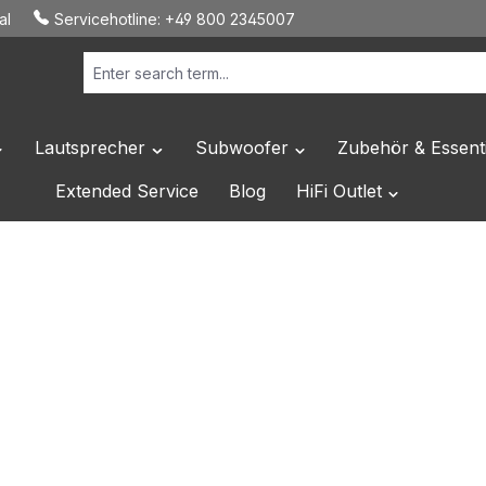
al
Servicehotline:
+49 800 2345007
Lautsprecher
Subwoofer
Zubehör & Essenti
own menu from the category Hersteller
pen or close the dropdown menu from the category HiFi Elektronik
Open or close the dropdown menu from the c
Open or close the dropdo
Extended Service
Blog
HiFi Outlet
Open or close