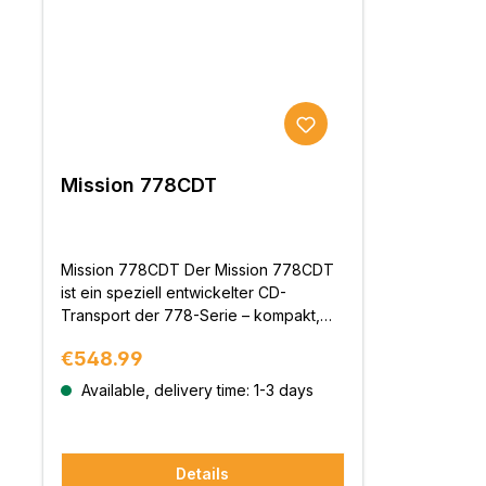
Mission 778CDT
Mission 778CDT Der Mission 778CDT
ist ein speziell entwickelter CD-
Transport der 778-Serie – kompakt,
konsequent auf digitale Signalreinheit
Regular price:
€548.99
ausgelegt und perfekt abgestimmt auf
moderne DACs und Verstärker mit
Available, delivery time: 1-3 days
Digitaleingängen. Er richtet sich an
Musikliebhaber, die ihre CD-Sammlung
wieder mit maximaler Präzision
Details
genießen möchten – ohne unnötige