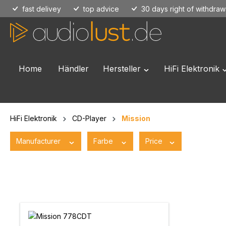
fast delivey
top advice
30 days right of withdraw
p to main content
Skip to search
Skip to main navigation
Home
Händler
Hersteller
HiFi Elektronik
Open or close the dropd
O
HiFi Elektronik
CD-Player
Mission
Manufacturer
Farbe
Price