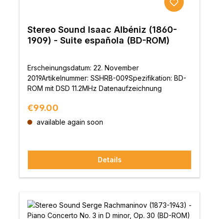
Stereo Sound Isaac Albéniz (1860-
1909) - Suite española (BD-ROM)
Erscheinungsdatum: 22. November
2019Artikelnummer: SSHRB-009Spezifikation: BD-
ROM mit DSD 11.2MHz Datenaufzeichnung
Regular price:
€99.00
available again soon
Details