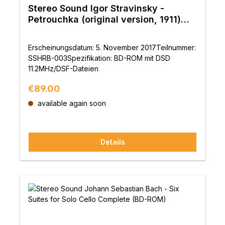
Stereo Sound Igor Stravinsky -
Petrouchka (original version, 1911)
(BD-ROM)
Erscheinungsdatum: 5. November 2017Teilnummer:
SSHRB-003Spezifikation: BD-ROM mit DSD
11.2MHz/DSF-Dateien
Regular price:
€89.00
available again soon
Details