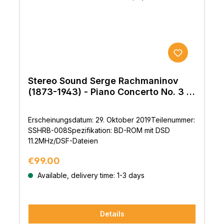
Stereo Sound Serge Rachmaninov
(1873-1943) - Piano Concerto No. 3 in
D minor, Op. 30 (BD-ROM)
Erscheinungsdatum: 29. Oktober 2019Teilenummer:
SSHRB-008Spezifikation: BD-ROM mit DSD
11.2MHz/DSF-Dateien
Regular price:
€99.00
Available, delivery time: 1-3 days
Details