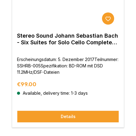
Stereo Sound Johann Sebastian Bach
- Six Suites for Solo Cello Complete
(BD-ROM)
Erscheinungsdatum: 5. Dezember 2017Teilnummer:
SSHRB-005Spezifikation: BD-ROM mit DSD
11.2MHz/DSF-Dateien
Regular price:
€99.00
Available, delivery time: 1-3 days
Details