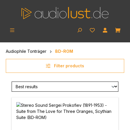
Skip to main content
Shop
Audiophile Tonträger
BD-ROM
Filter products