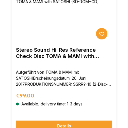
Stereo Sound Hi-Res Reference
Check Disc TOMA & MAMI with
SATOSHI (BD-ROM+CD)
Aufgeführt von TOMA & MAMI mit
SATOSHIErscheinungsdatum: 20. Juni
2017PRODUKTIONSNUMMER: SSRR9-10 (2-Disc-
Set)Spezifikation: BD-ROM + CD
Regular price:
€99.00
Available, delivery time: 1-3 days
Details