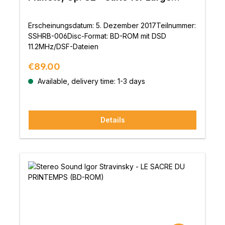
Orchestra (BD-ROM)
Erscheinungsdatum: 5. Dezember 2017Teilnummer:
SSHRB-006Disc-Format: BD-ROM mit DSD
11.2MHz/DSF-Dateien
Regular price:
€89.00
Available, delivery time: 1-3 days
Details