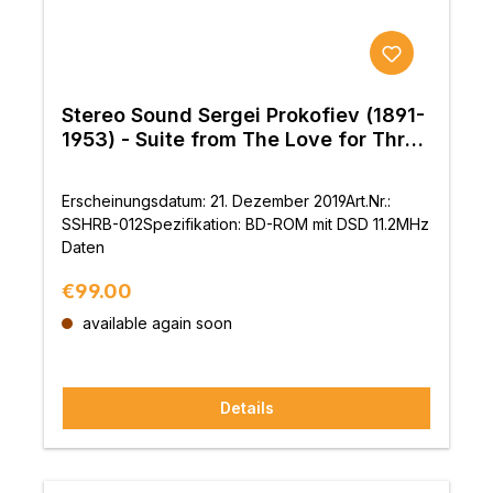
Stereo Sound Sergei Prokofiev (1891-
1953) - Suite from The Love for Three
Oranges, Scythian Suite (BD-ROM)
Erscheinungsdatum: 21. Dezember 2019Art.Nr.:
SSHRB-012Spezifikation: BD-ROM mit DSD 11.2MHz
Daten
Regular price:
€99.00
available again soon
Details