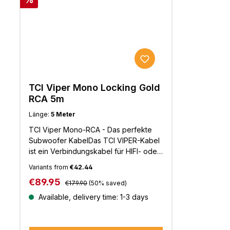
TCI Viper Mono Locking Gold
RCA 5m
Länge:
5 Meter
TCI Viper Mono-RCA - Das perfekte
Subwoofer KabelDas TCI VIPER-Kabel
ist ein Verbindungskabel für HIFI- oder
AV-Systeme. Es verfügt über einen
Variants from
€42.44
Twisted-Pair Aufbau mit Leitern und
Regular price:
Sale price:
€89.95
Isolierungen aus PC-OFC-
€179.90
(50% saved)
Legierungen.Durch diesen aufwendige
Available, delivery time: 1-3 days
Aufbau, verbessert sich die
Klangqualität enorm. Mit der erhötem
Dynamik sowie der verbesserten