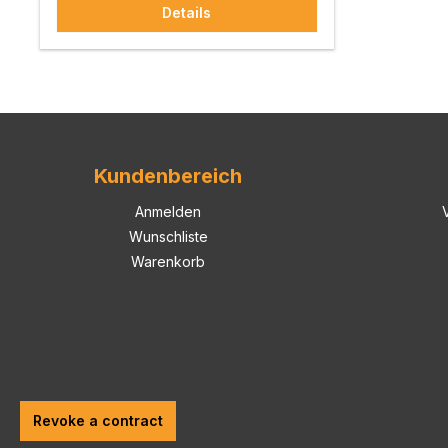
Details
Abbildung des Klangbühne können
noch mehr Details und klare Töne
wahrgenommen werden. Das TCI Viper
Mono Kabel bietet sich perfekt für Ihre
Subwooferverbindung an. Sie erhalten
ein kontrolliertes Bassfundament und
erleben Musik und Filme als wären sie
mitten drin.
Kundenbereich
Anmelden
Wunschliste
Warenkorb
Revoke a contract