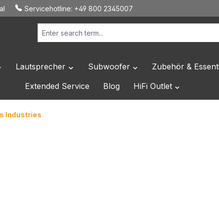
al
Servicehotline:
+49 800 2345007
Lautsprecher
Subwoofer
Zubehör & Essenti
own menu from the category Hersteller
pen or close the dropdown menu from the category HiFi Elektronik
Open or close the dropdown menu from the c
Open or close the dropdo
Extended Service
Blog
HiFi Outlet
Open or close
s Industries