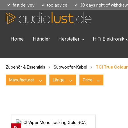
fast delivey
top advice
30 days right of withdraw
p to main content
Skip to search
Skip to main navigation
Home
Händler
Hersteller
HiFi Elektronik
Open or close the dropd
O
Zubehör & Essentials
Subwoofer-Kabel
TCI True Colour
Manufacturer
Länge
Price
Discount
%