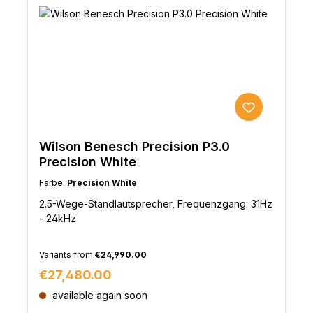
Wilson Benesch Precision P3.0
Precision White
Farbe:
Precision White
2.5-Wege-Standlautsprecher, Frequenzgang: 31Hz
- 24kHz
Variants from
€24,990.00
Regular price:
€27,480.00
available again soon