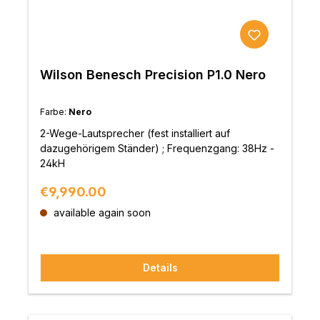
Wilson Benesch Precision P1.0 Nero
Farbe:
Nero
2-Wege-Lautsprecher (fest installiert auf
dazugehörigem Ständer) ; Frequenzgang: 38Hz -
24kH
Regular price:
€9,990.00
available again soon
Details