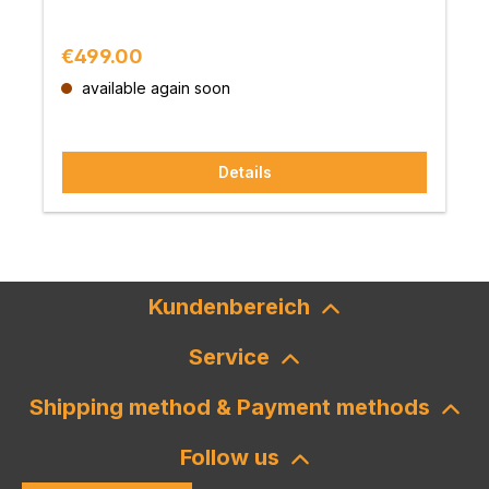
Regular price:
€499.00
available again soon
Details
Kundenbereich
Service
Shipping method & Payment methods
Follow us