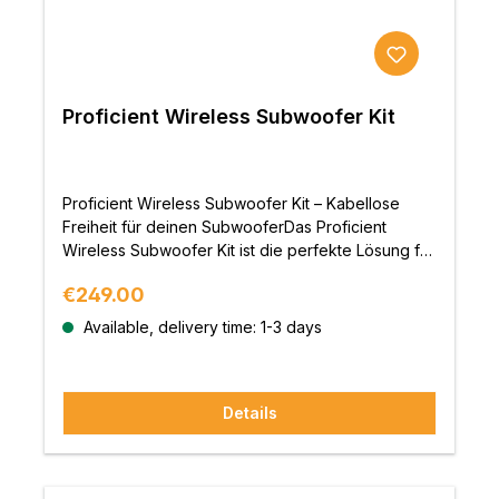
Proficient Wireless Subwoofer Kit
Proficient Wireless Subwoofer Kit – Kabellose
Freiheit für deinen SubwooferDas Proficient
Wireless Subwoofer Kit ist die perfekte Lösung für
alle, die ihren Subwoofer flexibel platzieren
Regular price:
€249.00
möchten, ohne lästige Kabel verlegen zu müssen.
Mit seiner zuverlässigen Übertragungstechnologie
Available, delivery time: 1-3 days
und kinderleichten Einrichtung ermöglicht dieses
Kit ein nahtloses Klangerlebnis und maximale
Freiheit in deinem Heimkino oder Hi-Fi-
Details
Setup.Einfach kabellos – Maximale FlexibilitätDas
Wireless Subwoofer Kit überträgt das Audiosignal
kabellos vom AV-Receiver oder Verstärker zu
deinem Subwoofer. Dank einer stabilen