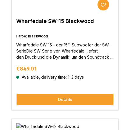
Subwoofer und schaltet sich zu. Ist die
Grundlautstärke zu gering schaltet sich der Bass
ab und bleibt im Standby.
Wharfedale SW-15 Blackwood
Farbe:
Blackwood
Wharfedale SW-15 - der 15'' Subwoofer der SW-
SerieDie SW-Serie von Wharfedale liefert
den Druck und die Dynamik, um den Soundtrack in
eurem Heimkino zum Leben zu erwecken, ohne
Regular price:
€849.01
jemals dumpf oder träge zu klingen.Das
Hinzufügen eines Subwoofers wird jedem
Available, delivery time: 1-3 days
Stereosystem merklich mehr Klang und Autorität
verleihen und den Frequenzgang weit mehr als
bei herkömmlichen Basstreibern erweitern. Bei
Details
Wharfedale-Subwoofern sorgen die eingebauten
Verstärker für eine kraftvolle Wiedergabe,
während eine stufenlos regelbare
Frequenzweiche für eine nahtlose Integration mit
den anderen Lautsprechern ermöglicht. Alle