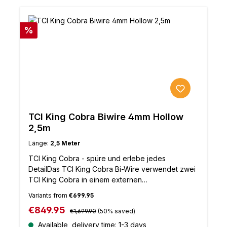
Discount
%
TCI King Cobra Biwire 4mm Hollow
2,5m
Länge:
2,5 Meter
TCI King Cobra - spüre und erlebe jedes
DetailDas TCI King Cobra Bi-Wire verwendet zwei
TCI King Cobra in einem externen
Polyestergeflecht, um ein Kabel in
Variants from
€699.95
Referenzqualität ohne die üblichen
Regular price:
Sale price:
€849.95
Designkompromisse zu bieten, die bei Bi-Wire-
€1,699.90
(50% saved)
Kabeln oft zu finden sind. Es gewährleistet die
Available, delivery time: 1-3 days