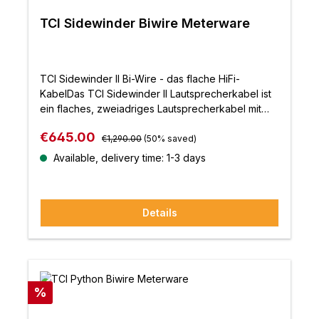
TCI Sidewinder Biwire Meterware
TCI Sidewinder II Bi-Wire - das flache HiFi-
KabelDas TCI Sidewinder II Lautsprecherkabel ist
ein flaches, zweiadriges Lautsprecherkabel mit
niedrigem Profil, das sich durch eine exzellente
Regular price:
Sale price:
€645.00
Basswiedergabe und einen offenen und
€1,290.00
(50% saved)
dynamischen Klang
Available, delivery time: 1-3 days
auszeichnet. Eigenschaften:99,999% LCOFC-
Hochleistungs-LautsprecherkabelVier 99,999%
lineare kristalline sauerstofffreie Leiter von
Details
76/0,20mmUmmantelt mit flammhemmend
isoliertem AußenhülleSuperflacher Bi-Wire-
AufbauAußenmantel 2,1mm x 25,5mm
Discount
%