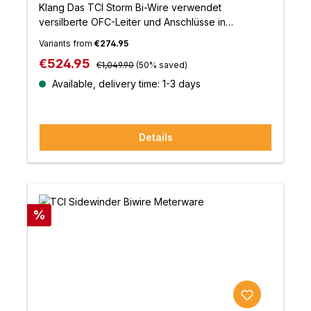
Klang Das TCI Storm Bi-Wire verwendet
versilberte OFC-Leiter und Anschlüsse in
Hochtechnologiequalität sowie eine Superthane-
Variants from
€274.95
Isolierung. TCI Storm bleibt ein neutral und
Regular price:
Sale price:
€524.95
dynamisch klingendes Kabel und vermittelt
€1,049.90
(50% saved)
dennoch den selten erreichten Eindruck einer
Available, delivery time: 1-3 days
Live-Performance.Eigenschaften: 99,999% OFC-
Leiter 57/0,20mm99,999% versilberte
sauerstofffreie Leiter von 57/0,20mmUmmantelt mit
Details
flammhemmendem SuperthaneBiwire-Aufbau
Discount
%