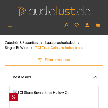
Skip to main content
Shop
Zubehör & Essentials
Lautsprecherkabel
Single-Bi-Wire
TCI True Colours Industries
Filter products
Discount
%