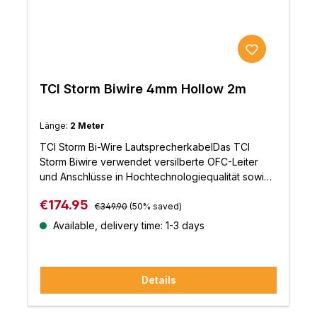
TCI Storm Biwire 4mm Hollow 2m
Länge:
2 Meter
TCI Storm Bi-Wire LautsprecherkabelDas TCI
Storm Biwire verwendet versilberte OFC-Leiter
und Anschlüsse in Hochtechnologiequalität sowie
eine Superthane-Isolierung. TCI Storm bleibt ein
Regular price:
Sale price:
€174.95
neutral und dynamisch klingendes Kabel und
€349.90
(50% saved)
vermittelt dennoch den selten erreichten Eindruck
Available, delivery time: 1-3 days
einer Live-Performance.Eigenschaften: 99,999%
OFC-Leiter 57/0,20mm99,999% versilberte
sauerstofffreie Leiter von 57/0,20mmUmmantelt mit
Details
flammhemmendem SuperthaneBiwire-Aufbau