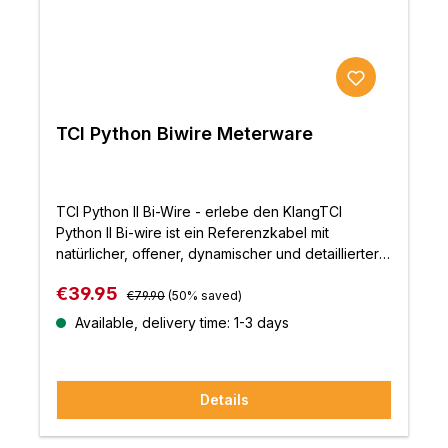
TCI Python Biwire Meterware
TCI Python II Bi-Wire - erlebe den KlangTCI
Python II Bi-wire ist ein Referenzkabel mit
natürlicher, offener, dynamischer und detaillierter
Klangqualität, wie sie für unsere Referenzserie
Regular price:
Sale price:
€39.95
typisch ist. Es ist als Meterware oder als
€79.90
(50% saved)
vorkonfektioniertes Kabel in Bi-wire-Konfiguration
Available, delivery time: 1-3 days
mit unseren vergoldeten Beryillium-Kupfer-
Hohlsteckern oder mit vergoldeten 4-mm-
Steckern mit Kohlefaserhülsen
Details
erhältlich.Eigenschaften:SP-
Spezialkupferlegierung in Luft- und
RaumfahrtqualitätZwei Leiterpaare aus versilberter