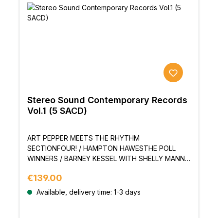
beachten Sie, dass dies auf das Original-Master
zurückzuführen ist.Aufgrund der Verwendung des
Original-Artworks kann die Zeitnotierung an
einigen Stellen anders sein. Bitte seien Sie sich
dessen bewusst.
Stereo Sound Contemporary Records
Vol.1 (5 SACD)
ART PEPPER MEETS THE RHYTHM
SECTIONFOUR! / HAMPTON HAWESTHE POLL
WINNERS / BARNEY KESSEL WITH SHELLY MANNE
AND RAY BROWNLANDSLIDE / THE CURTIS
Regular price:
€139.00
COUNCE GROUP, VOL.1SONNY ROLLINS & THE
CONTEMPORARY LEADERSErscheinungsdatum: 30.
Available, delivery time: 1-3 days
April 2016Artikelnummer: SSCR-001-005 (5 Discs,
insgesamt 39 Titel)Spezifikation: Super Audio CD