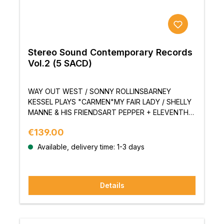
Stereo Sound Contemporary Records
Vol.2 (5 SACD)
WAY OUT WEST / SONNY ROLLINSBARNEY
KESSEL PLAYS "CARMEN"MY FAIR LADY / SHELLY
MANNE & HIS FRIENDSART PEPPER + ELEVENTHE
ARRIVAL OF VICTOR FELDMANErscheinungsdatum:
Regular price:
€139.00
30. Juni 2016Artikelnummer: SSCR-006-010 (5
Discs, insgesamt 45 Titel)Spezifikation: Super
Available, delivery time: 1-3 days
Audio CD hybridSACD-Schicht: Stereo, CD-
Schicht: StereoOto-sho-Spezifikation (grün)
Beschichtung des Etiketts
Details
übernommenSpezifikation des
KunststoffgehäusesHinweis: Einige Teile der
Lieder können schwer zu hören sein, aber das ist
auf das Original-Master zurückzuführen. Bitte