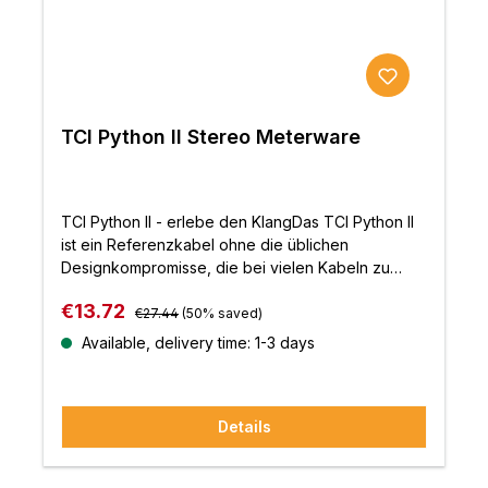
TCI Python II Stereo Meterware
TCI Python II - erlebe den KlangDas TCI Python II
ist ein Referenzkabel ohne die üblichen
Designkompromisse, die bei vielen Kabeln zu
finden sind. Es gewährleistet eine natürliche,
Regular price:
Sale price:
€13.72
offene, dynamische und detaillierte
€27.44
(50% saved)
Klangqualität. Eigenschaften:Luft- und Raumfahrt
Available, delivery time: 1-3 days
taugliche SP-SpezialkupferlegierungZwei
versilberte, sauerstofffreie Leiter aus einer
speziellen KupferlegierungUmmantelt mit PE-
Details
PrimärisolierungPVC-AußenisolierungStereo-
KonstruktionRundes Profil mit 11 mm
DurchmesserAußenmantel aus Polyestergeflecht