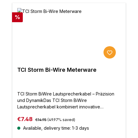
Discount
%
TCI Storm Bi-Wire Meterware
TCI Storm BiWire Lautsprecherkabel – Präzision
und DynamikDas TCI Storm BiWire
Lautsprecherkabel kombiniert innovative
Technologie mit audiophiler Leistung. Die
Regular price:
Sale price:
€7.48
versilberten sauerstofffreien Kupferleiter (OFC)
€14.95
(49.97% saved)
und die flammhemmende Superthane-Isolierung
Available, delivery time: 1-3 days
sorgen für eine neutrale, dynamische