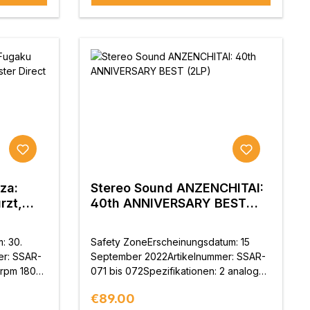
za:
Stereo Sound ANZENCHITAI:
rzt,
40th ANNIVERSARY BEST
 Cut
(2LP)
: 30.
Safety ZoneErscheinungsdatum: 15
er: SSAR-
September 2022Artikelnummer: SSAR-
3rpm 180g
071 bis 072Spezifikationen: 2 analoge
Vinyl-Schallplatten, 45rpm, 180g
Regular price:
€89.00
schweres Vinyl.Limitierte