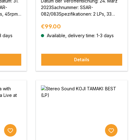
atum: 31.
Datum der Veröffentlichung: 24. März
AR-
2023Sachnummer: SSAR-
s, 45rpm,
082/083Spezifikationen: 2 LPs, 33
 und
1/3rpm 180g schweres VinylLimitierte
Regular price:
€99.00
roduktion
AuflagePlanung und Vertrieb: Stereo
IKU
Sound Inc.Produktion und
-3 days
Available, delivery time: 1-3 days
Veröffentlichung: Nippon Columbia Co.
Details