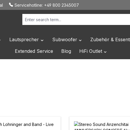
al
Servicehotline:
+49 800 2345007
Lautsprecher
Subwoofer
Zubehör & Essenti
own menu from the category Hersteller
pen or close the dropdown menu from the category HiFi Elektronik
Open or close the dropdown menu from the c
Open or close the dropdo
Extended Service
Blog
HiFi Outlet
Open or close