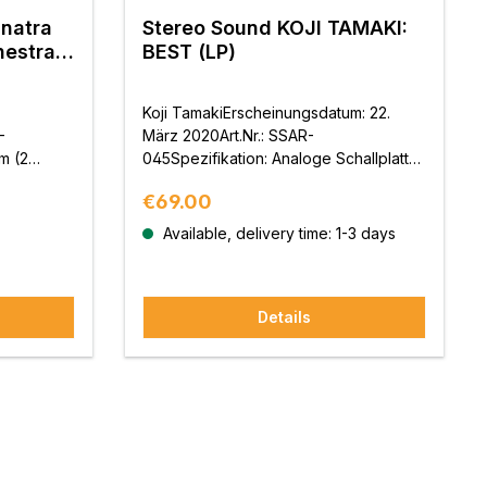
inatra
Stereo Sound KOJI TAMAKI:
hestra:
BEST (LP)
ands
Koji TamakiErscheinungsdatum: 22.
-
März 2020Art.Nr.: SSAR-
m (2
045Spezifikation: Analoge Schallplatte
lanung und
33rpm 180g GewichtSchnitttechniker:
Regular price:
€69.00
roduktion
Shigeru Takezawa (Nippon Columbia
sal Music
Co., Ltd.)Planung und Vertrieb: Stereo
Available, delivery time: 1-3 days
Sound Inc.Produktion und
Veröffentlichung: Universal Music G.K.
Details