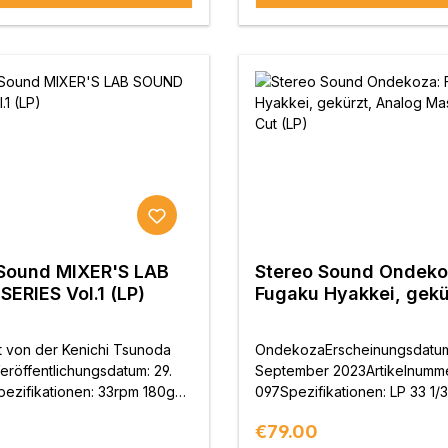
 Sound MIXER'S LAB
Stereo Sound Ondeko
ERIES Vol.1 (LP)
Fugaku Hyakkei, gekü
Analog Master Direct
(LP)
t von der Kenichi Tsunoda
OndekozaErscheinungsdatum
eröffentlichungsdatum: 29.
September 2023Artikelnumm
pezifikationen: 33rpm 180g
097Spezifikationen: LP 33 1/
mitierter AuflageLang
schweres VinylLimitierte
price:
Regular price:
€79.00
 analoge
ProduktionProduktion und