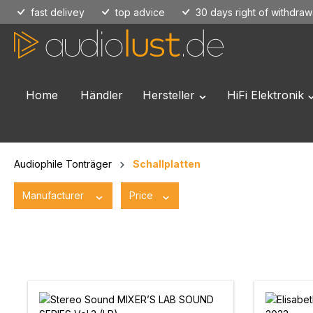
fast delivey
top advice
30 days right of withdraw
p to main content
Skip to search
Skip to main navigation
Home
Händler
Hersteller
HiFi Elektronik
Open or close the dropd
O
Audiophile Tonträger
Schallplatten
Manufacturer
Price