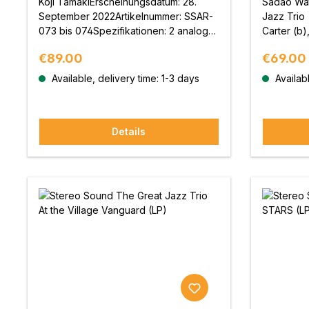
Koji TamakiErscheinungsdatum: 28.
Sadao Wat
September 2022Artikelnummer: SSAR-
Jazz Trio
073 bis 074Spezifikationen: 2 analoge
Carter (b)
Vinyl-Schallplatten, 33 1/3rpm, 180g
(ds).Aufge
Regular price:
Regular 
€89.00
€69.00
schweres Vinyl.Limitierte
Vanguard 
ProduktionPlanung und Vertrieb:
YorkErsch
Available, delivery time: 1-3 days
Availabl
Stereo Sound Inc.Produktion und
2022Artik
Veröffentlichung: Universal Music G.K.
078Spezif
Schallplat
Details
Vinyl.Sup
Supervisor
des Jazz-
"Basie")Sc
Matsushit
WORKS)Be
und Vertr
Inc.Produk
Universal 