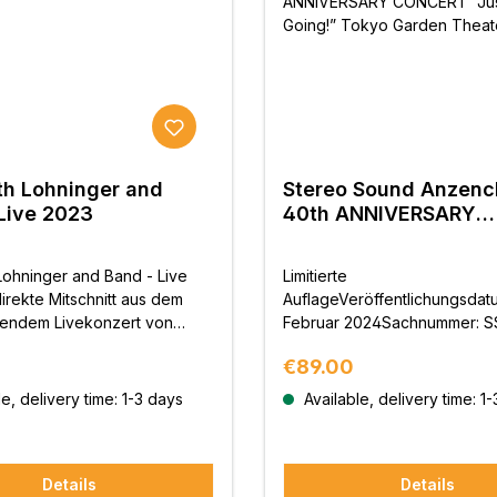
th Lohninger and
Stereo Sound Anzench
Live 2023
40th ANNIVERSARY
CONCERT “Just Keep 
Tokyo Garden Theate
Lohninger and Band - Live
Limitierte
irekte Mitschnitt aus dem
AuflageVeröffentlichungsdatu
endem Livekonzert von
Februar 2024Sachnummer: S
Lohninger und Ihrer Band bei
098/100Spezifikationen: 3 LP
price:
Regular price:
€89.00
gtagen 2023.
1/3rpm 180g schweres Vinyl.Dr
Schutzumschlag, 8-seitige fa
e, delivery time: 1-3 days
Available, delivery time: 1
Liner Notes enthalten.Produk
Veröffentlichung: Stereo Sou
Details
Details