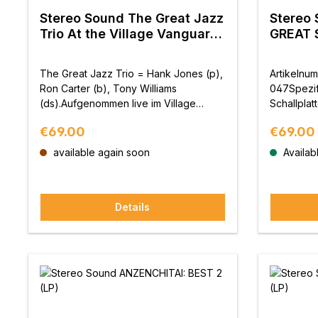
Stereo Sound The Great Jazz
Stereo 
Trio At the Village Vanguard
GREAT 
(LP)
The Great Jazz Trio = Hank Jones (p),
Artikelnu
Ron Carter (b), Tony Williams
047Spezif
(ds).Aufgenommen live im Village
Schallpla
Vanguard, New York, am 19. und 20.
Minute un
Regular price:
Regular 
€69.00
€69.00
Februar 1977Erscheinungsdatum: 25.
GewichtSch
November 2022Artikelnummer: SSAR-
Takezawa
available again soon
Availabl
077Spezifikationen: Analoge
Columbia)E
Schallplatte 33 1/3 rpm, normales
2020Planu
Vinyl.Supervisor und Sound
Sound Inc
Details
Supervisor: Shoji Sugawara (Besitzer
Veröffentl
des Jazz-Cafés
"Basie")Schnitttechniker: Shinya
Matsushita (PICCOLO AUDIO
WORKS)Begrenzte ProduktionPlanung
und Vertrieb: Stereo Sound
Inc.Produktion und Veröffentlichung:
Universal Music G.K.