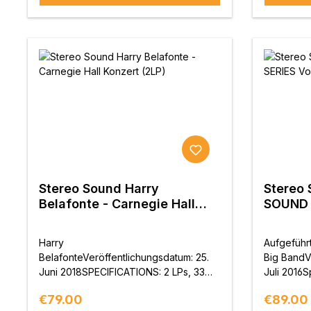
Stereo Sound Harry
Stereo
Belafonte - Carnegie Hall
SOUND S
Konzert (2LP)
Harry
Aufgeführ
BelafonteVeröffentlichungsdatum: 25.
Big BandV
Juni 2018SPECIFICATIONS: 2 LPs, 33
Juli 2016S
1/3rpm 180g schweres VinylBooklet mit
Vinyl in li
Regular price:
Regular 
€79.00
€89.00
Songtexten und zweisprachiger
erwartete