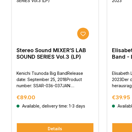
Stereo Sound MIXER’S LAB
Elisabe
SOUND SERIES Vol.3 (LP)
Band - 
Kenichi Tsunoda Big BandRelease
Elisabeth 
date: September 25, 2018Product
2023Der d
number: SSAR-036-037JAN:
herausrag
4571177051677Specifications: 33 rpm,
Elisabeth 
Regular price:
Regular 
€89.00
€39.95
180g, limited edition heavyweight
den Analo
vinylBig Band Series, Analog Disc
Available, delivery time: 1-3 days
Availabl
Release Vol. 3! 384kHz/32bit Studio
Master Direct Cutting
Details