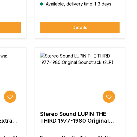
od Victor
ProduktionPlanung und Vertrieb:
Available, delivery time: 1-3 days
 Vertrieb:
Stereo Sound Inc.Produktion und
Veröffentlichung: Universal Music G.K.
Details
Stereo Sound LUPIN THE
THIRD 1977-1980 Original
Soundtrack (2LP)