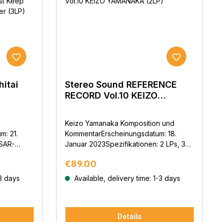
itai
Stereo Sound REFERENCE
RECORD Vol.10 KEIZO
Going!”
YAMANAKA (2LP)
r (3LP)
Keizo Yamanaka Komposition und
m: 21.
KommentarErscheinungsdatum: 18.
SAR-
Januar 2023Spezifikationen: 2 LPs, 33
s, 33
1/3rpm 180g schweres Vinyl.Limitierte
Regular price:
€89.00
eifaltiger
AuflagePlanung und Vertrieb: Stereo
rbige
Sound Inc.Produktion und
-3 days
Available, delivery time: 1-3 days
tion und
Veröffentlichung: Universal Music G.K.
nd Inc.
Details