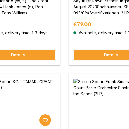
anabe (as, fl), The Great
Sayuri IshikawaErscheinungsd
 = Hank Jones (p), Ron
August 2023Sachnummer: SS
, Tony Williams
093/094Spezifikationen: 2 LP
nommen: 21. Mai 1976,
180g schweres Vinyl.Planung
price:
Regular price:
€79.00
Studios, New
Vertrieb: Stereo Sound Inc.P
einungsdatum: 25. November
und Veröffentlichung: TAICH
e, delivery time: 1-3 days
Available, delivery time: 1
elnummer: SSAR-
ENTERTAINMENT Inc.
ikationen: Analoge
te, 33 1/3 rpm, normales
Details
Details
ervisor und Sound
: Shoji Sugawara (Besitzer
Cafés
hnitttechniker: Shinya
a (PICCOLO AUDIO
grenzte ProduktionPlanung
ieb: Stereo Sound
tion und Veröffentlichung:
Music G.K.