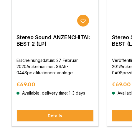
Stereo Sound ANZENCHITAI:
Stereo
BEST 2 (LP)
BEST (L
Erscheinungsdatum: 27. Februar
Veröffent
2020Artikelnummer: SSAR-
2019Artik
044Spezifikationen: analoge
040Spezif
Schallplatte, 33rpm, 180g schwere
Schallplat
Regular price:
Regular 
€69.00
€69.00
ScheibeJAN-Code:
Engineer:
4571177052209Schnitttechniker:
Columbia 
Available, delivery time: 1-3 days
Availabl
Shigeru Takezawa (Nippon Columbia
Vertrieb: 
Co., Ltd.)
und Veröff
G.K.
Details