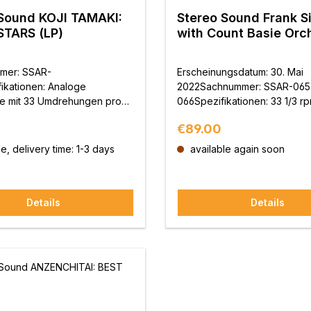
Sound KOJI TAMAKI:
Stereo Sound Frank S
STARS (LP)
with Count Basie Orc
Sinatra Live at the S
(2LP)
mmer: SSAR-
Erscheinungsdatum: 30. Mai
ikationen: Analoge
2022Sachnummer: SSAR-065
tte mit 33 Umdrehungen pro
066Spezifikationen: 33 1/3 rp
d 180 g
Discs)Limitierte ProduktionP
price:
Regular price:
€89.00
nitttechniker: Shigeru
Vertrieb: Stereo Sound Inc.P
 (Nippon
und Veröffentlichung: Univer
e, delivery time: 1-3 days
available again soon
rscheinungsdatum: 15. Juli
G.K.
ng und Vertrieb: Stereo
.Produktion und
Details
Details
ichung: Universal Music G.K.