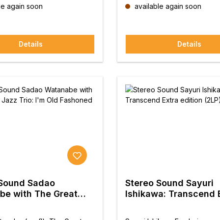
tenveröffentlichung der Big
Veröffentlichung: JVC Kenwo
le again soon
available again soon
e von Mixer's Lab!
Entertainment Inc.Planung und
bit Studio Master
Stereo Sound Inc.
tt.
Details
Details
 Sound Sadao
Stereo Sound Sayuri
be with The Great
Ishikawa: Transcend Extra
io: I'm Old Fashoned
edition (2LP)