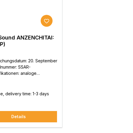
 Sound ANZENCHITAI:
P)
lichungsdatum: 20. September
elnummer: SSAR-
ikationen: analoge
te 33rpm 180g GewichtCutting
price:
 Shigeru Takezawa (Nippon
Co., Ltd.)Planung und
e, delivery time: 1-3 days
Stereo Sound Inc.Produktion
entlichung: Universal Music
Details