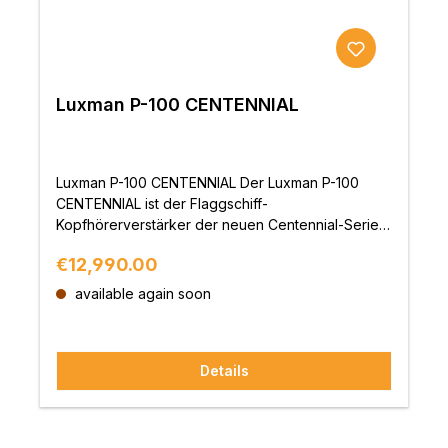
Luxman P-100 CENTENNIAL
Luxman P-100 CENTENNIAL Der Luxman P-100
CENTENNIAL ist der Flaggschiff-
Kopfhörerverstärker der neuen Centennial-Serie
und wurde zum 100-jährigen Jubiläum von Luxman
Regular price:
€12,990.00
entwickelt. Er steht für eine Kopfhörerwiedergabe,
die nicht auf Effekte, sondern auf Ruhe, Dichte,
available again soon
Klangfarben und echte Substanz setzt. Mit
vollsymmetrischem Aufbau aus vier unabhängigen
Verstärkerblöcken, der neuen LIFES-
Details
Gegenkopplungs-Engine, der LECUA-EX-
Lautstärkeregelung und einem aufwändig
getrennten Netzteil verbindet er technische
Konsequenz mit jener Gelassenheit und