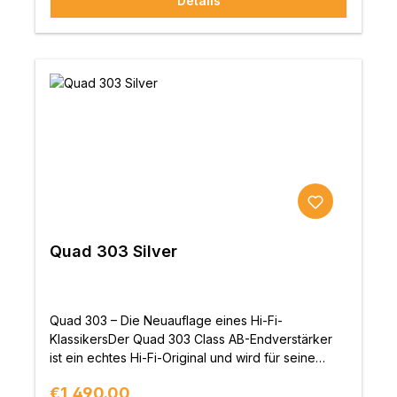
Details
Crossover-Netzwerke auf die fortschrittlichen
BassMitteltöner mit Kevlar-Membrane abgestimmt
ist, liefert jeder Lautsprecher der Produktreihe alle
Nuancen und Leidenschaften der ursprünglichen
Leistung.„Verführung zum Immer-Weiter-Hören.“
lite-Magazin
Quad 303 Silver
Quad 303 – Die Neuauflage eines Hi-Fi-
KlassikersDer Quad 303 Class AB-Endverstärker
ist ein echtes Hi-Fi-Original und wird für seine
Zuverlässigkeit und Klangqualität in Audiokreisen
Regular price:
€1,490.00
hoch geschätzt. Ursprünglich für den