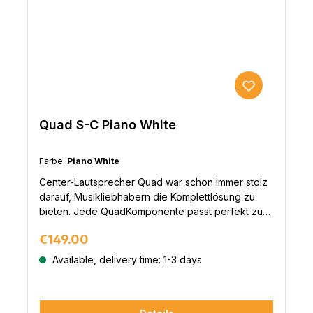
Quad S-C Piano White
Farbe:
Piano White
Center-Lautsprecher Quad war schon immer stolz
darauf, Musikliebhabern die Komplettlösung zu
bieten. Jede QuadKomponente passt perfekt zu
anderen Teilen des HiFi-Systems und wurde mit
Regular price:
€149.00
einem Ziel entworfen – „so nah wie möglich den
Originalton“ zu reproduzieren.Die Lautsprecher
Available, delivery time: 1-3 days
der Quad S-Serie erfüllen dieses Ziel in
bewundernswerter Weise. Mit einer neuen
Bändchen-Hochtöner, der über ausgeklügelte