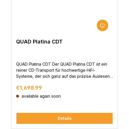
QUAD Platina CDT
QUAD Platina CDT Der QUAD Platina CDT ist ein
reiner CD-Transport für hochwertige HiFi-
Systeme, der sich ganz auf das präzise Auslesen
und die saubere digitale Weitergabe von
Regular price:
€1,698.99
Musikdaten konzentriert. Entwickelt ohne
integrierte DAC-Sektion und abgestimmt auf die
available again soon
Platina-Serie, verbindet er klassische CD-
Wiedergabe mit moderner Systemintegration und
einer klaren Aufgabenverteilung innerhalb der
Details
Kette. Konsequent als CD-Transport ausgelegt Der
Platina CDT verzichtet bewusst auf eine interne