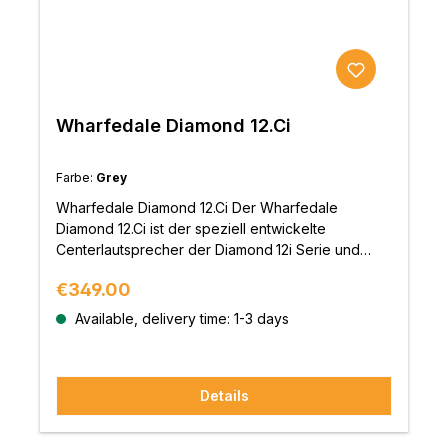
Wharfedale Diamond 12.Ci
Farbe:
Grey
Wharfedale Diamond 12.Ci Der Wharfedale
Diamond 12.Ci ist der speziell entwickelte
Centerlautsprecher der Diamond 12i Serie und
bildet das klangliche Herzstück anspruchsvoller
Regular price:
€349.00
Mehrkanal‑ und Heimkino‑Setups. Konzipiert für
maximale Sprachverständlichkeit, natürliche
Available, delivery time: 1-3 days
Dialogwiedergabe und eine homogene
Klangbühne, ergänzt er die übrigen Lautsprecher
der Serie perfekt – sowohl akustisch als auch
Details
optisch. Klarer Fokus auf Dialog und Präsenz Im
Diamond 12.Ci arbeiten zwei
130 mm‑Klarity™‑Tieftöner symmetrisch um einen