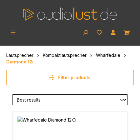
Skip to main content
Shop
Lautsprecher
Kompaktlautsprecher
Wharfedale
Diamond 12i
Filter products