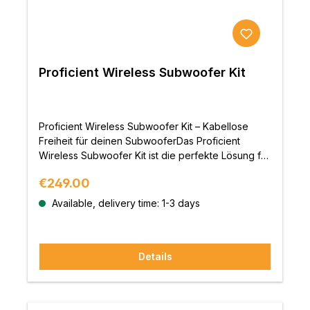
Proficient Wireless Subwoofer Kit
Proficient Wireless Subwoofer Kit – Kabellose
Freiheit für deinen SubwooferDas Proficient
Wireless Subwoofer Kit ist die perfekte Lösung für
alle, die ihren Subwoofer flexibel platzieren
Regular price:
€249.00
möchten, ohne lästige Kabel verlegen zu müssen.
Mit seiner zuverlässigen Übertragungstechnologie
Available, delivery time: 1-3 days
und kinderleichten Einrichtung ermöglicht dieses
Kit ein nahtloses Klangerlebnis und maximale
Freiheit in deinem Heimkino oder Hi-Fi-
Details
Setup.Einfach kabellos – Maximale FlexibilitätDas
Wireless Subwoofer Kit überträgt das Audiosignal
kabellos vom AV-Receiver oder Verstärker zu
deinem Subwoofer. Dank einer stabilen