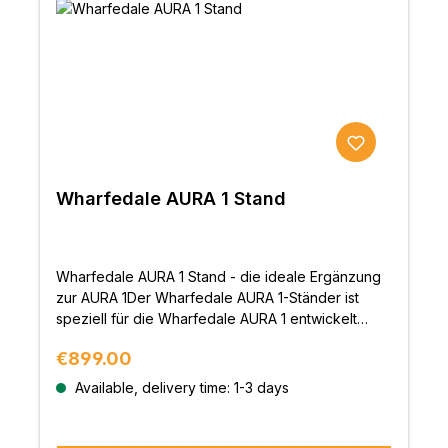
Verfügung und sind mit einem Klavierlack
ummantelt.
Wharfedale AURA 1 Stand
Wharfedale AURA 1 Stand - die ideale Ergänzung
zur AURA 1Der Wharfedale AURA 1-Ständer ist
speziell für die Wharfedale AURA 1 entwickelt
worden.Die sorgfältig durchdachte Konstruktion
Regular price:
€899.00
reduziert Vibrationen und Resonanzen des
Lautsprechergehäuses, indem effektiv den
Available, delivery time: 1-3 days
Lautsprecher von dem Boden und der Umgebung
isoliert. Das garantierte Ergebnis ist eine massiv
verbesserte Klangwiedergabe.