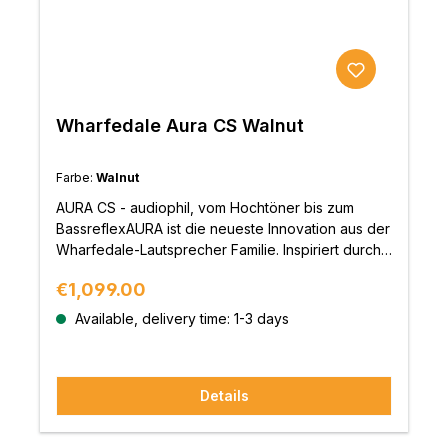
Wharfedale Aura CS Walnut
Farbe:
Walnut
AURA CS - audiophil, vom Hochtöner bis zum
BassreflexAURA ist die neueste Innovation aus der
Wharfedale-Lautsprecher Familie. Inspiriert durch
die ELYSIAN-Serie, setzt die neue Aura Serie
Regular price:
€1,099.00
Maßstäbe in Ihrer Klasse. Durch ihre hochwertige
Verarbeitung erstrahlt die Aura-Serie wie ein
Available, delivery time: 1-3 days
Kunstwerk. Doch diese Lautsprecher sind nicht nur
etwas fürs Auge, sondern lassen Ihre Ohren mitten
in die Konzerte eintauchen. Die AURA-Serie
Details
überlässt nichts dem Zufall und so kommt hier
Wharfedales weltberühmter AMT-Wandler (Air
Motion Transformer) zum Einsatz, welcher