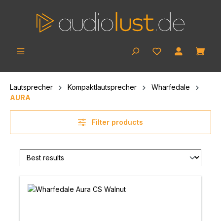
Skip to main content
Shop
Lautsprecher
Kompaktlautsprecher
Wharfedale
AURA
Filter products