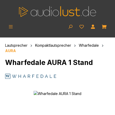
Skip to main content
Shop
Lautsprecher
Kompaktlautsprecher
Wharfedale
AURA
Wharfedale AURA 1 Stand
Skip image gallery