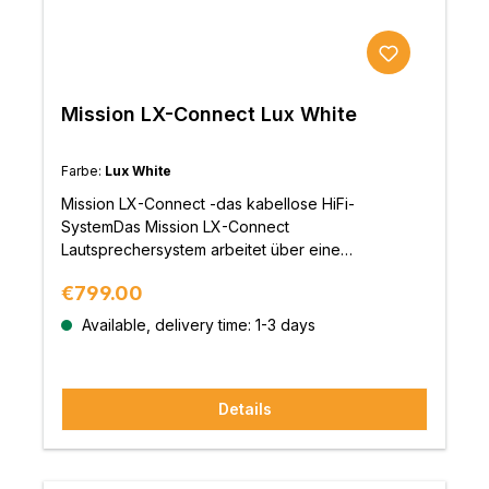
Mission LX-Connect Lux White
Farbe:
Lux White
Mission LX-Connect -das kabellose HiFi-
SystemDas Mission LX-Connect
Lautsprechersystem arbeitet über eine
unkomprimierte drahtlose 5,8GHz-Technologie,
Regular price:
€799.00
ganz ohne störende Kabel.Die Lautsprecher sind
mit einem speziellen digitalen-
Available, delivery time: 1-3 days
Hochleistungsverstärker ausgestattet und
stammen aus der Mission LX-2 mkII Serie.Der HUB,
der gleichzietig auch als Kopfhörerverstärker/DAC
Details
agiert, beinhaltet eine Hochleistungs-DAC-Stufe,
die auf dem ES9018K2M DAC-Chip aus der
Sabre32 Reference Familie basiert. Die Bedienung
dieses HiFi-Systems erfolgt über die haptische