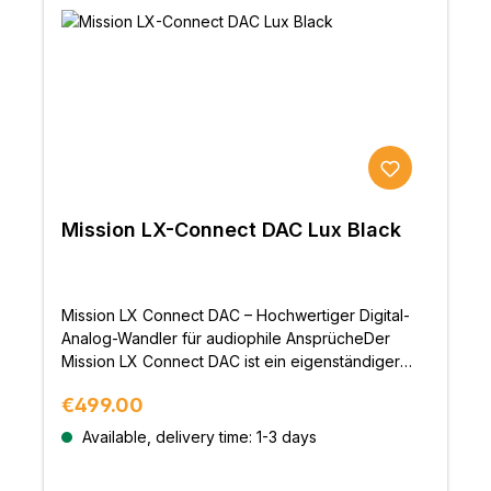
Oberfläche am LCD-Display oder klassisch per
mitgelieferte Fernbedienung.
Mission LX-Connect DAC Lux Black
Mission LX Connect DAC – Hochwertiger Digital-
Analog-Wandler für audiophile AnsprücheDer
Mission LX Connect DAC ist ein eigenständiger
Digital-Analog-Wandler, Vorverstärker und
Regular price:
€499.00
Kopfhörerverstärker, der aus dem preisgekrönten
kabellosen Lautsprechersystem Mission LX
Available, delivery time: 1-3 days
Connect hervorgegangen ist. Er vereint
innovatives Design mit branchenführender