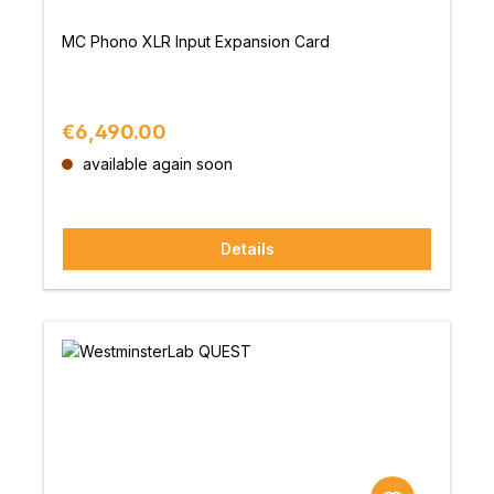
MC Phono XLR Input Expansion Card
Regular price:
€6,490.00
available again soon
Details