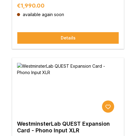
Regular price:
€1,990.00
available again soon
Details
WestminsterLab QUEST Expansion
Card - Phono Input XLR