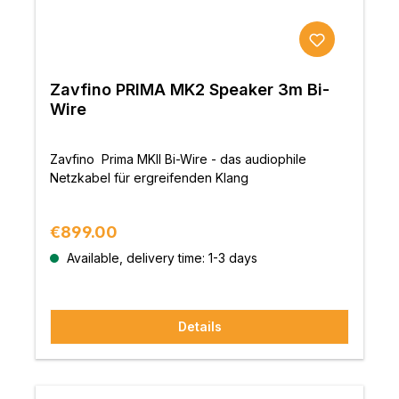
Zavfino PRIMA MK2 Speaker 3m Bi-
Wire
Zavfino Prima MKII Bi-Wire - das audiophile
Netzkabel für ergreifenden Klang
Regular price:
€899.00
Available, delivery time: 1-3 days
Details