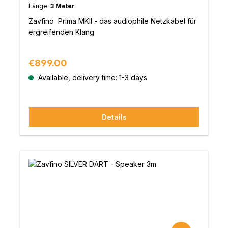
Länge:
3 Meter
Zavfino Prima MKII - das audiophile Netzkabel für
ergreifenden Klang
Regular price:
€899.00
Available, delivery time: 1-3 days
Details