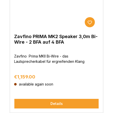
Zavfino PRIMA MK2 Speaker 3,0m Bi-
Wire - 2 BFA auf 4 BFA
Zavfino Prima MKII Bi-Wire - das
Lautsprecherkabel für ergreifenden Klang
Regular price:
€1,159.00
available again soon
Details