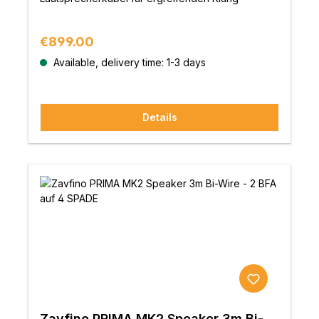
Regular price:
€899.00
Available, delivery time: 1-3 days
Details
Zavfino PRIMA MK2 Speaker 3m Bi-