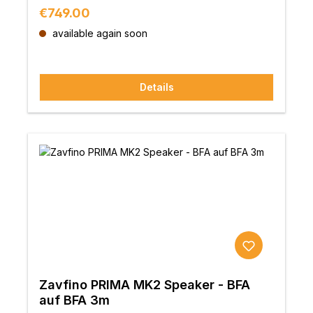
Regular price:
€749.00
available again soon
Details
Zavfino PRIMA MK2 Speaker - BFA
auf BFA 3m