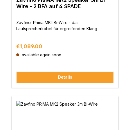
Wire - 2 BFA auf 4 SPADE
Zavfino Prima MKII Bi-Wire - das
Lautsprecherkabel für ergreifenden Klang
Regular price:
€1,089.00
available again soon
Details