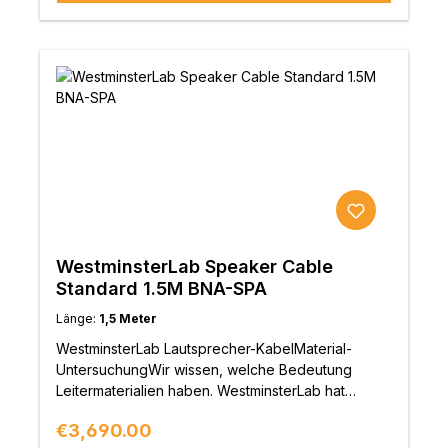
WestminsterLab Speaker Cable
Standard 1.5M BNA-SPA
Länge:
1,5 Meter
WestminsterLab Lautsprecher-KabelMaterial-
UntersuchungWir wissen, welche Bedeutung
Leitermaterialien haben. WestminsterLab hat
zahlreiche Leitermaterialien und
Regular price:
€3,690.00
Verarbeitungsmethoden untersucht und getestet,