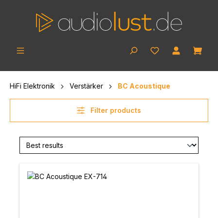
Skip to main content
Shop
HiFi Elektronik
Verstärker
BC Acoustique
Filter products