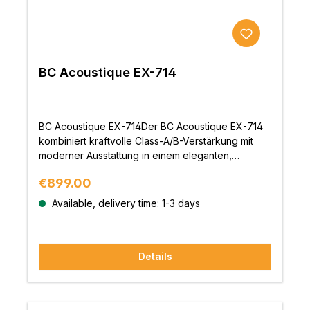
BC Acoustique EX-714
BC Acoustique EX-714Der BC Acoustique EX-714
kombiniert kraftvolle Class-A/B-Verstärkung mit
moderner Ausstattung in einem eleganten,
kompakten Gehäuse. Mit integriertem DAB/FM/AM-
Regular price:
€899.00
Tuner, Slot-in-CD-Laufwerk, Bluetooth-Empfang
und vielseitigen digitalen sowie analogen
Available, delivery time: 1-3 days
Anschlüssen bietet er eine Komplettlösung für
anspruchsvolle Musikliebhaber.Vielseitigkeit in
einem GerätDer EX-714 bietet eine Leistung von
Details
2×45 Watt an 8 Ohm und 2×70 Watt an 4 Ohm,
unterstützt durch ein extrem leistungsstarkes
220VA-Netzteil mit Ringkerntransformator. Trotz
seiner kompakten Bauweise liefert er