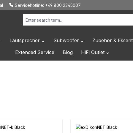
al
Servicehotline:
+49 800 2345007
Lautsprecher
Subwoofer
Zubehör & Essenti
own menu from the category Hersteller
pen or close the dropdown menu from the category HiFi Elektronik
Open or close the dropdown menu from the c
Open or close the dropdo
Extended Service
Blog
HiFi Outlet
Open or close