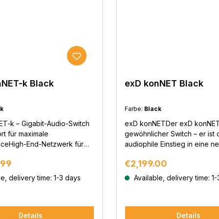
nNET-k Black
exD konNET Black
k
Farbe:
Black
T-k – Gigabit-Audio-Switch
exD konNETDer exD konNET 
rt für maximale
gewöhnlicher Switch – er ist 
ceHigh-End-Netzwerk für
audiophile Einstieg in eine n
vollste AudiostreamsDer exD
Streaming-Welt. Mit eigens e
price:
Regular price:
.99
€2,199.00
wurde für Musikliebhaber
OCXO-Femto-Clock, galvani
, die höchste
Trennung und internem Netzfi
e, delivery time: 1-3 days
Available, delivery time: 1
abilität mit Gigabit-
er den Grundstein für ein rau
igkeit benötigen. Neben 4
dynamischeres und musikali
en RJ45-Ports verfügt dieses
Klangerlebnis.High-End-Netz
Details
Details
r einen SFP-Port für
kompromisslos gedachtStan