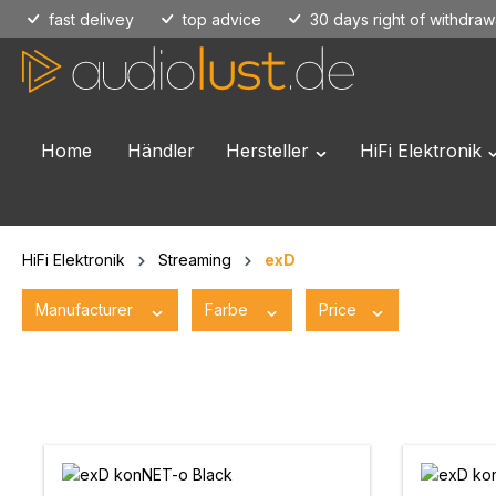
fast delivey
top advice
30 days right of withdraw
p to main content
Skip to search
Skip to main navigation
Home
Händler
Hersteller
HiFi Elektronik
Open or close the dropd
O
HiFi Elektronik
Streaming
exD
Manufacturer
Farbe
Price