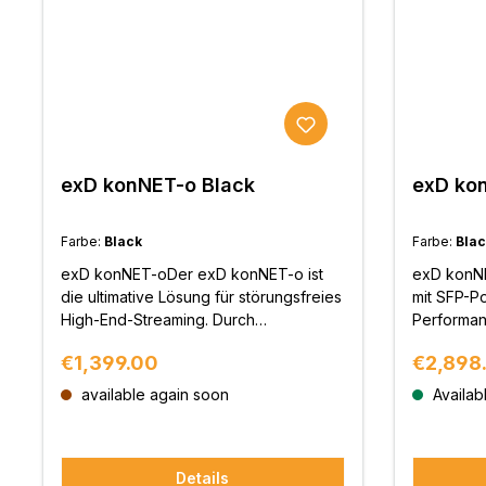
exD konNET-o Black
exD ko
Farbe:
Black
Farbe:
Blac
exD konNET-oDer exD konNET-o ist
exD konNE
die ultimative Lösung für störungsfreies
mit SFP-Po
High-End-Streaming. Durch
Performan
vollständige galvanische Trennung
anspruchs
Regular price:
Regular 
€1,399.00
€2,898
mittels Glasfaser eliminiert er
konNET-k 
Störströme und sorgt für ein
entwickelt
available again soon
Availabl
unvergleichlich sauberes, dynamisches
Netzwerkst
Klangbild.Reine Verbindung –
Geschwind
kompromisslos getrenntViele
klassisch
Details
Streaming-Systeme leiden unter
Modell übe