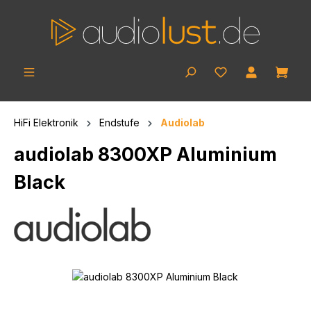
Skip to main content
Shop
HiFi Elektronik
Endstufe
Audiolab
audiolab 8300XP Aluminium
Black
Skip image gallery