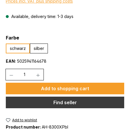
Prices incl. VAT plus shipping costs
Available, delivery time: 1-3 days
Select
Farbe
schwarz
silber
EAN:
5025941164678
Quantity
Add to shopping cart
Find seller
Add to wishlist
Product number:
AH-8300XPbl