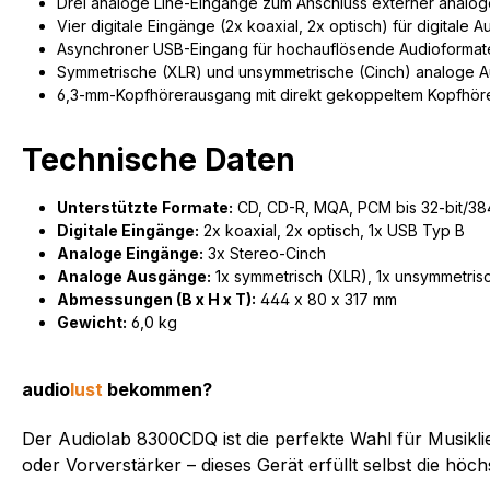
Drei analoge Line-Eingänge zum Anschluss externer analog
Vier digitale Eingänge (2x koaxial, 2x optisch) für digitale 
Asynchroner USB-Eingang für hochauflösende Audioformat
Symmetrische (XLR) und unsymmetrische (Cinch) analoge 
6,3-mm-Kopfhörerausgang mit direkt gekoppeltem Kopfhöre
Technische Daten
Unterstützte Formate:
CD, CD-R, MQA, PCM bis 32-bit/3
Digitale Eingänge:
2x koaxial, 2x optisch, 1x USB Typ B
Analoge Eingänge:
3x Stereo-Cinch
Analoge Ausgänge:
1x symmetrisch (XLR), 1x unsymmetrisc
Abmessungen (B x H x T):
444 x 80 x 317 mm
Gewicht:
6,0 kg
audio
lust
bekommen?
Der Audiolab 8300CDQ ist die perfekte Wahl für Musiklie
oder Vorverstärker – dieses Gerät erfüllt selbst die höc