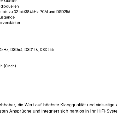
er Quellen
Audioquellen
e bis zu 32-bit/384kHz PCM und DSD256
Ausgänge
rverstärker
84kHz, DSD64, DSD128, DSD256
h (Cinch)
bhaber, die Wert auf höchste Klangqualität und vielseitig
hsten Ansprüche und integriert sich nahtlos in Ihr HiFi-Syst