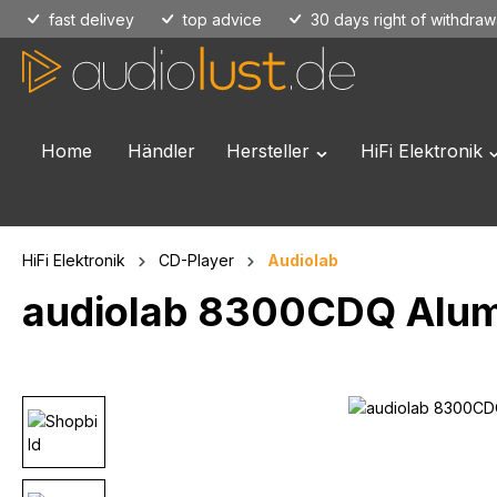
fast delivey
top advice
30 days right of withdraw
p to main content
Skip to search
Skip to main navigation
Home
Händler
Hersteller
HiFi Elektronik
Open or close the dropd
O
HiFi Elektronik
CD-Player
Audiolab
audiolab 8300CDQ Alum
Skip image gallery