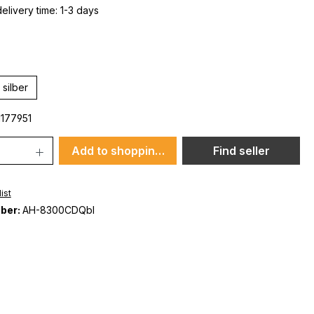
elivery time: 1-3 days
silber
177951
Add to shopping cart
Find seller
ist
ber:
AH-8300CDQbl