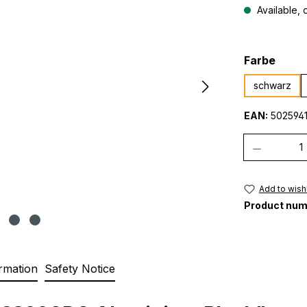
Available, d
Select
Farbe
schwarz
EAN:
5025941
Quantity
Add to wishl
Product num
rmation
Safety Notice