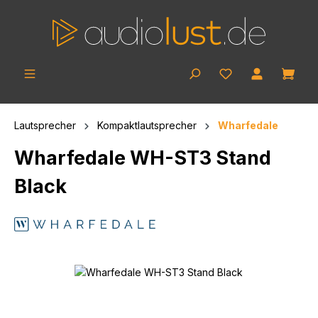
Skip to main content
Shop
Lautsprecher
Kompaktlautsprecher
Wharfedale
Wharfedale WH-ST3 Stand
Black
Skip image gallery