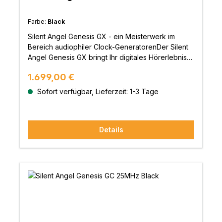
2345007 oder finde hier deinen Fachhändler.
Farbe:
Black
Silent Angel Genesis GX - ein Meisterwerk im
Bereich audiophiler Clock-GeneratorenDer Silent
Angel Genesis GX bringt Ihr digitales Hörerlebnis
auf ein neues Level.Durch eine sehr aufwendige
Regulärer Preis:
1.699,00 €
Gehäusekonstruktion, welche aus zwei Schichten
besteht, verringert er effektiv externe Einstreuung
Sofort verfügbar, Lieferzeit: 1-3 Tage
und dämpft gleichzeitig Vibrationen und
Geräusche. Die innere Schicht besteht aus
verzinktem Stahl, während die äußere aus einer
Details
dicken und hochwertigen Aluminiumlegierung
besteht.Der Genesis GX ist eine echte State-of-
the-Art Wordclock, deren Technologie für die
anspruchsvolle Anwendung entwickelt wurde. Der
Taktgeber bietet hier ein hohes Niveau an
Leistung und Präzision. Seine vier einzelnen und
hochpräzisen TCXO-Wordclocks (Temperature
Compensation Crystal Oscillator) bestehen jeweils
aus zwei hochmodernen 25-MHz/10-MHz-