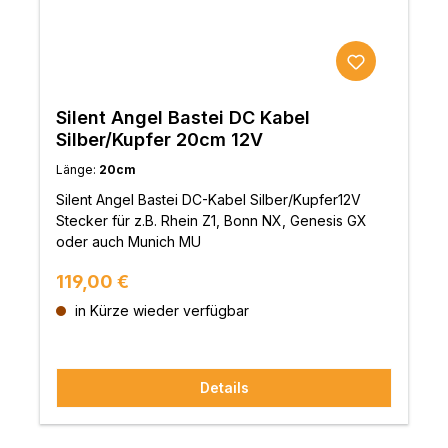
führt. In Verbindung mit den elektronischen
Komponenten in audiophiler Qualität und EMI-
absorbierenden Materialien führt dieses zu einer
außergewöhnlichen Klangqualität.Wer dennoch
mehr Klangperformance aus dem Z1C herausholen
möchte, kann einen externen 10-MHz Taktgeber
Silent Angel Bastei DC Kabel
anschließen und somit die interne, bereits
Silber/Kupfer 20cm 12V
hochpräzise TCXO-Clock, umgehenAls
Länge:
20cm
Audioausgang bietet der Rhein Z1C einen
optimierten USB-Audioanschluss, über welchem er
Silent Angel Bastei DC-Kabel Silber/Kupfer12V
direkt mit einem DAC verbunden wird.Die Musik
Stecker für z.B. Rhein Z1, Bonn NX, Genesis GX
kann der Rhein Z1C aus folgenden Quellen
oder auch Munich MU
erhalten: interne NVMe SSDexterne
FestplatteUSB-StickNAS ServerPC / LaptopAirplay
Regulärer Preis:
119,00 €
2DLNA Renderer / ServerQobuzSpotify
in Kürze wieder verfügbar
ConnectTIDAL ConnectEingerichtet wird der Rhein
Z1C über die VitOS Manager APP, welche auf
Smartphone und Tablet mit Android oder iOS läuft.
Details