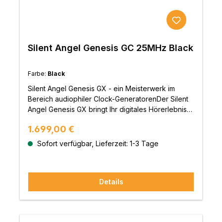
Einheiten. Alle vier Clock-Einheiten sind elektrisch
voneinander isoliert, um Interferenzen, Jitter-
Effekte sowie Rauschen zu minimieren und das
Signal so sauber wie möglich zu
transportieren.Das integrierte Netzteil wurde
Silent Angel Genesis GC 25MHz Black
aufwendig optimiert und garantiert hochpräzise
Systemfunktionen.Über den Anschluss eines
Farbe:
Black
externen linearen Netzteils (wie dem Silent Angel
F2), an die zusätzliche 12-V Gleichstrombuchse,
Silent Angel Genesis GX - ein Meisterwerk im
wird das interne Schaltnetzteil umgangen und die
Bereich audiophiler Clock-GeneratorenDer Silent
Leistung nochmals gesteigert.Ein vergoldeter
Angel Genesis GX bringt Ihr digitales Hörerlebnis
Erdungsanschluss dient zur weiteren Reduzierung
auf ein neues Level.Durch eine sehr aufwendige
von Leistungsstörungen.Zur Verbesserung von
Regulärer Preis:
1.699,00 €
Gehäusekonstruktion, welche aus zwei Schichten
Dynamik sowie einer höheren Auflösung mit
besteht, verringert er effektiv externe Einstreuung
Sofort verfügbar, Lieferzeit: 1-3 Tage
feineren Details befinden sich auf der Unterseite
und dämpft gleichzeitig Vibrationen und
eigens entwickelte schwingungsdämpfende Füße.
Geräusche. Die innere Schicht besteht aus
Diese wurden aus massiven und hochreinem
verzinktem Stahl, während die äußere aus einer
Edelstahl gefertigt und absorbieren mechanische
Details
dicken und hochwertigen Aluminiumlegierung
Energie aus internen und externen Quellen und
besteht.Der Genesis GX ist eine echte State-of-
reduzieren gleichzeitig mechanische und
the-Art Wordclock, deren Technologie für die
elektrische Geräusche sowie statische
anspruchsvolle Anwendung entwickelt wurde. Der
Elektrizität.Durch die Verbesserung der Qualität,