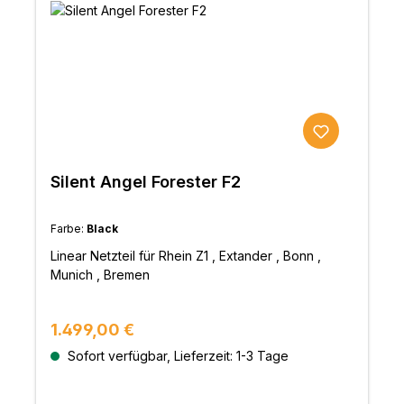
Taktgeber bietet hier ein hohes Niveau an
des Jitter-Effekts sowie Reduzierung der Latenz
Leistung und Präzision. Seine vier einzelnen und
der Netzwerksignale bringt der Genesis GX eine
hochpräzisen TCXO-Wordclocks (Temperature
deutliche Verbesserung der Wiedergabe von
Compensation Crystal Oscillator) bestehen jeweils
Musik-Streaming über Streaming-Service oder
aus zwei hochmodernen 25-MHz/10-MHz-
NAS.UpgradeDurch die Verwendung eines
Einheiten. Alle vier Clock-Einheiten sind elektrisch
linearen Netzteiles wie dem Silent Angel
voneinander isoliert, um Interferenzen, Jitter-
F2 werden Leistungsabgabe, Stabilität und auch
Effekte sowie Rauschen zu minimieren und das
die Klangqualität weiter gesteigert.
Signal so sauber wie möglich zu
transportieren.Das integrierte Netzteil wurde
Silent Angel Forester F2
aufwendig optimiert und garantiert hochpräzise
Systemfunktionen.Über den Anschluss eines
Farbe:
Black
externen linearen Netzteils (wie dem Silent Angel
F2), an die zusätzliche 12-V Gleichstrombuchse,
Linear Netzteil für Rhein Z1 , Extander , Bonn ,
wird das interne Schaltnetzteil umgangen und die
Munich , Bremen
Leistung nochmals gesteigert.Ein vergoldeter
Erdungsanschluss dient zur weiteren Reduzierung
von Leistungsstörungen.Zur Verbesserung von
Regulärer Preis:
1.499,00 €
Dynamik sowie einer höheren Auflösung mit
Sofort verfügbar, Lieferzeit: 1-3 Tage
feineren Details befinden sich auf der Unterseite
eigens entwickelte schwingungsdämpfende Füße.
Diese wurden aus massiven und hochreinem