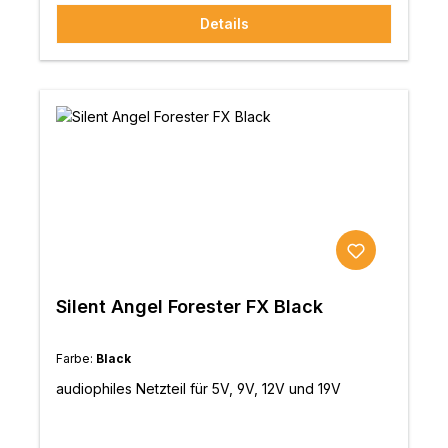
Edelstahl gefertigt und absorbieren mechanische
Details
Energie aus internen und externen Quellen und
reduzieren gleichzeitig mechanische und
elektrische Geräusche sowie statische
Elektrizität.Durch die Verbesserung der Qualität,
des Jitter-Effekts sowie Reduzierung der Latenz
der Netzwerksignale bringt der Genesis GX eine
deutliche Verbesserung der Wiedergabe von
Musik-Streaming über Streaming-Service oder
NAS.UpgradeDurch die Verwendung eines
linearen Netzteiles wie dem Silent Angel
F2 werden Leistungsabgabe, Stabilität und auch
die Klangqualität weiter gesteigert.
Silent Angel Forester FX Black
Farbe:
Black
audiophiles Netzteil für 5V, 9V, 12V und 19V