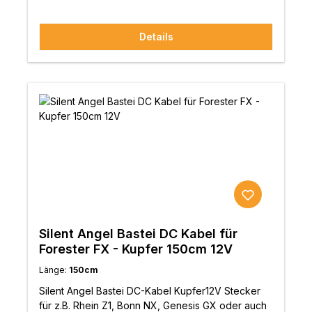
sich auch in der Klangqualität bemerkbar macht.
Händler. Weitere Geräte von Silent Angel: Silent
Angel Bonn N8 – Netzwerk-Switch für optimierte
KlangqualitätSilent Angel Munich M1 –
Details
Musikstreamer für reinen Klanggenuss Nicht das
richtige dabei? Unschlüssig, ob es zur
vorhandenen Anlage passt? Kontaktiere uns unter
unserer Servicehotline: +49 800 2345007 oder
besuche einen unserer Fachhändler. Hier findest
du deinen Händler.
Silent Angel Bastei DC Kabel für
Forester FX - Kupfer 150cm 12V
Länge:
150cm
Silent Angel Bastei DC-Kabel Kupfer12V Stecker
für z.B. Rhein Z1, Bonn NX, Genesis GX oder auch