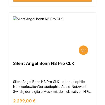
bestmöglichste Netzwerksignale erzeugt und
um die hochauflösenden Musikdaten zu
übergibt.Weiterhin verfügt der Bonn N8 über eine
verarbeiten, andere Audiogeräte zu integrieren
speziell ausgewählte Dämpfung gegen
und die Essenz der Musik zu bewahren. Der Rhein
Elektromagnetische Interferenzen. An der
Z1 erfüllt all diese Audioaufgaben und kann als
Gehäuseinnenseite werden Störungen der
Roon Core für Multiroom-Systeme dienen, die
internen digitalen Schaltungen dadurch perfekt
durch sein Betriebssystem VitOS optimiert
absorbiert und Netzwerksignal inkl. dem Clock-
werden.Professionelle thermische Lösung zur
Signal arbeiten bedeutend stabiler.Im Vergleich zu
Reduzierung von StörungenDas CNC-gefertigte
den üblichen Netzwerkswitchen, sind es diese
Gehäuse besteht aus einer Aluminiumlegierung aus
Innovationen und kreative Technologien, die den
der Luft- und Raumfahrtindustrie. So kann eine
Bonn N8 aus der Masse herausstechen lassen. Die
lüfterlose Technik eingesetzt werden und das
daraus resultierenden Verbesserungen können
gesamte obere Gehäuse dient als CPU-
auch tatsächlich messtechnisch erfasst werden. Im
Kühlkörper. Wie eine Musik-Festung! Durch
Silent Angel Bonn N8 Pro CLK
Vergleich zu Standard-Geräten weisen Signale
exquisite echte Handwerkskunst und die lüfterlose
des Bonn N8 90% weniger Jitter-Anteile auf.
Technik konnten 15 % mehr thermische Geräusche
Zeitfehler im Audio- Videosignal gehören damit
im vermieden werden. Das Ergebnis ist ein "Silent
der Vergangenheit an. Ein Muss für hochwertige
Angel" für Ihr ultimatives
Silent Angel Bonn N8 Pro CLK - der audiophile
Streaming-Systeme! Ideale AnwendungBetrieben
Musikerlebnis.Geräuscharme Technik und kürzerer
NetzwerkswitchDer audiophile Audio-Netzwerk
mit Forester F1 Netzteil mit konstanter Stromquelle.
Übertragungsweg für eine qualitativ hochwertige
Switch, der digitale Musik mit dem ultimativen HiFi-
Der Bonn N8 kann dann seine volle
Musikwiedergabe, mit reiner
Erlebnis vereint.Der Bonn N8 Pro wurde für
Leistungsfähigkeit entfalten, um das pure und
Regulärer Preis:
2.299,00 €
Musikverarbeitung.Ultra-niedrige CPU-
Musikliebhaber entwickelt, die das ultimative HiFi-
klare Netzwerksignal für das Audiosystem oder