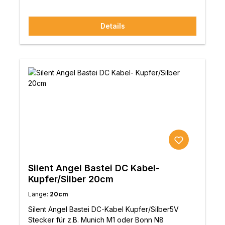
Aluminium-BodenplatteBetriebstemperatur: 0 °C bis
Signalreinheit und stabile
30 °CLagerung: -20 °C bis 70 °CLuftfeuchtigkeit
Systemleistung.Kontrollierte Masseverbindung für
Betrieb: 10 % – 90 % RH (nicht
Details
maximale SignalreinheitDie interne Steuerung hält
kondensierend)Luftfeuchtigkeit Lagerung: 5 % –
das System in Echtzeit auf Nullpotential. Durch die
95 % RH (nicht kondensierend)Abmessungen (B ×
integrierte Quantenrauschunterdrückung werden
H × T): 200 × 65 × 200 mmGewicht: 3,4
hochfrequente Störungen zuverlässig entfernt.
kgZertifizierungen: CE, FCCDokumente: FGC
Das Ergebnis: ein ruhiger Hintergrund, verbesserte
Quickstart-Guide (Download)audiolust
Dynamik und mehr musikalischer
bekommen?Der Forester FGC ist ideal, wenn du
Ausdruck.Flexibilität und VielseitigkeitDer FGC
deine Audioanlage von Grund auf ruhiger, stabiler
bietet zwei unabhängig schaltbare Filterpfade
und störungsfreier machen willst. Als aktive
(A/B) und lässt sich per Frequenzwahl (7,83 Hz /
Erdungslösung mit flexibler Anpassung holt er das
432 Hz) optimal an dein Setup anpassen. Die
Maximum aus Streamern, DACs und
doppelte Impedanzanpassung sorgt für ideale
Netzwerkkomponenten heraus – für mehr Klang,
Erdverhältnisse – auch bei komplexen Systemen
weniger Rauschen und absolute Ruhe im
mit mehreren Geräten.Technische
Hintergrund.Nicht das Richtige dabei?Wir helfen
MeisterleistungDas massive Gehäuse aus
Silent Angel Bastei DC Kabel-
dir gerne weiter. Ruf uns einfach an unter +49 800
japanischem Aluminium (ADC12) schützt vor
Kupfer/Silber 20cm
2345007 oder finde hier deinen Fachhändler.
externen Störungen und unterstützt die
Länge:
20cm
Wärmeableitung. Hochwertige audiophile
Komponenten im Inneren sorgen für eine exakte
Silent Angel Bastei DC-Kabel Kupfer/Silber5V
Signalführung und eine verlustfreie Erdung – für
Stecker für z.B. Munich M1 oder Bonn N8