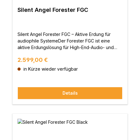
Anlage heraus. Durch das schaltbare Dual-
Filterdesign passt sich das Gerät individuell an
Silent Angel Forester FGC
dein System an.Technische MeisterleistungDas
solide Gehäuse aus japanischer
Aluminiumlegierung (ADC12) bietet maximale
Abschirmung und leitet Wärme effektiv ab. Innen
Silent Angel Forester FGC – Aktive Erdung für
arbeiten sorgfältig ausgewählte audiophile
audiophile SystemeDer Forester FGC ist eine
Bauteile, die eine zuverlässige, störungsfreie
aktive Erdungslösung für High-End-Audio- und
Versorgung sicherstellen – die ideale Grundlage
Streaming-Komponenten. Durch die Erzeugung
Regulärer Preis:
2.599,00 €
für hochauflösendes Streaming.Technische
von Gegensignalen unterdrückt das Gerät effektiv
DatenVerfügbare Farben: Schwarz /
elektromagnetische Störungen und Gleichtakt-
in Kürze wieder verfügbar
SilberStromversorgung: IEC-Netzanschluss, 100–
Rauschen im Massepfad – für eine verbesserte
250 V, 50/60 Hz, max. 3 AGehäusematerial:
Signalreinheit und stabile
Japanische Aluminiumlegierung ADC12, polierte
Systemleistung.Kontrollierte Masseverbindung für
Aluminium-BodenplatteBetriebstemperatur: 0 °C bis
Details
maximale SignalreinheitDie interne Steuerung hält
30 °CLagerung: -20 °C bis 70 °CLuftfeuchtigkeit
das System in Echtzeit auf Nullpotential. Durch die
Betrieb: 10 % – 90 % RH (nicht
integrierte Quantenrauschunterdrückung werden
kondensierend)Luftfeuchtigkeit Lagerung: 5 % –
hochfrequente Störungen zuverlässig entfernt.
95 % RH (nicht kondensierend)Abmessungen (B ×
Das Ergebnis: ein ruhiger Hintergrund, verbesserte
H × T): 200 × 65 × 200 mmGewicht: 3,4
Dynamik und mehr musikalischer
kgZertifizierungen: CE, FCC, CCCDokumente: FPC
Ausdruck.Flexibilität und VielseitigkeitDer FGC
Quickstart-Guide (Download)audiolust
bietet zwei unabhängig schaltbare Filterpfade