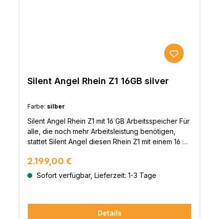
Wechselspannung und verhindert damit, dass die
Qualität der Netzwerksignale beeinträchtigt
werden kann. Die Stromaufnahme ohne Last ist
geringer als 0,075W und beweist somit die hohe
Energieeffizienz des N8.Der Bonn N8 besitzt
einen maßgeschneiderten TCXO (Temperature
Compensation Crystal Oscillator), der hochpräzise
arbeitet. Die Genauigkeit beträgt 0,1ppm (parts per
Silent Angel Rhein Z1 16GB silver
Million). Diese Genauigkeit ist sehr viel höher als
bei einem normalen Quarz Oszillatoren oder
Farbe:
silber
anderen TCXO’s von der Stange. Mit diesem
kundenspezifischen TCXO ist der Bonn N8 in der
Silent Angel Rhein Z1 mit 16 GB Arbeitsspeicher Für
Lage, ein genaueres Netzwerksignal zu erzeugen
alle, die noch mehr Arbeitsleistung benötigen,
und somit eine stabilere Musik- &
stattet Silent Angel diesen Rhein Z1 mit einem 16 GB
Videodatenübertragung zu gewährleisten.Die
großem Arbeitsspeicher aus. Die Musikverwaltung
beiden elektronischen Schaltungen zur
Regulärer Preis:
2.199,00 €
wird somit selbst bei vollem Speicher reibungslos
Rauschunterdrückung arbeiten mit einer
gewährleistet.Der Rhein Z1 ist ein speziell auf
Sofort verfügbar, Lieferzeit: 1-3 Tage
Rauschunterdrückungsrate von 17dB für die
Musik ausgerichteter Computer, dessen Design
Stromversorgung und von 20dB für die Clock
und Technologien auf verlustfreien Klanggenuss
&Taktgenerierung und gewährleisten damit, dass
ausgerichtet sind. Die Audioquelle ist
der Bonn N8 immer stabil arbeitet und
Details
entscheidend für ein hochwertiges Audiosystem,