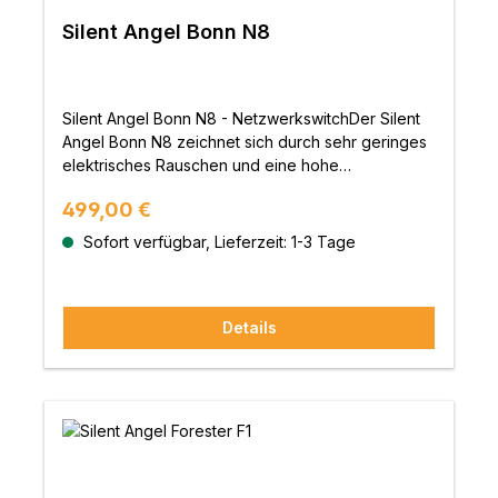
einen Audio-Switch oder eine NAS anschließen.
herauszukitzeln, kann man dieses Modell mit
Silent Angel Bonn N8
Außerdem ist er mit einem USB-Audio-Anschluss
einem externen 10MHz-Clock-Generator wie
mit hoher Abtastrate ausgestattet, an den Sie
dem Genesis GX betreiben.
einen externen DAC anschließen können, um
hochauflösende Musikdaten zu verarbeiten. Bitte
Silent Angel Bonn N8 - NetzwerkswitchDer Silent
beachten Sie, dass DAC DSD mit "DSD Native"
Angel Bonn N8 zeichnet sich durch sehr geringes
unterstützt, damit Sie DSD-Musik bis zu DSD256
elektrisches Rauschen und eine hohe
problemlos abspielen können. Wenn Ihr DAC DSD
Störsicherheit aus. Datenverluste werden
mit "DoP"-Modus (DSD über PCM) unterstützt,
Regulärer Preis:
499,00 €
vermieden und qualitativ hochwertige
dann unterstützt die Rhein Z1 nur DSD-Musik bis zu
Netzwerksignale erzeugt und übertragen.Die
Sofort verfügbar, Lieferzeit: 1-3 Tage
DSD64 (was bedeutet, dass DSD128 oder DSD256
Lüftungsöffnungen an den beiden Seiten
im DoP-Modus nicht unterstützt wird).
ermöglichen einen lüfterlose und somit
geräuschfreien Betrieb des N8. Die LED’s an der
Details
Vorderseite informieren den Benutzer jederzeit
über den Status jedes einzelnen der acht
100/1000Base-T Ports. Stromversorgung, Alarm
oder der Verbindungsstatus sind auf einen Blick
verfügbar.Das mehrfach geschirmte Netzteil
reduziert aktiv das elektrische Rauschen der
Wechselspannung und verhindert damit, dass die
Qualität der Netzwerksignale beeinträchtigt