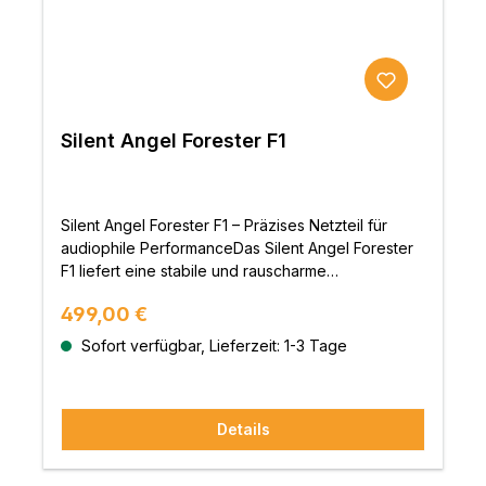
werden kann. Die Stromaufnahme ohne Last ist
geringer als 0,075W und beweist somit die hohe
Energieeffizienz des N8.Der Bonn N8 besitzt
einen maßgeschneiderten TCXO (Temperature
Compensation Crystal Oscillator), der hochpräzise
arbeitet. Die Genauigkeit beträgt 0,1ppm (Parts per
Silent Angel Forester F1
Million). Diese Genauigkeit ist sehr viel höher als
bei einem normalen Quarz Oszillatoren oder
anderen TCXO’s von der Stange. Mit diesem
kundenspezifischen TCXO ist der Bonn N8 in der
Silent Angel Forester F1 – Präzises Netzteil für
Lage, ein genaueres Netzwerksignal zu erzeugen
audiophile PerformanceDas Silent Angel Forester
und somit eine stabilere Musik- &
F1 liefert eine stabile und rauscharme
Videodatenübertragung zu gewährleisten.Die
Stromversorgung für empfindliche
Regulärer Preis:
499,00 €
beiden elektronischen Schaltungen zur
Audiokomponenten wie den Bonn N8, Munich M1
Rauschunterdrückung arbeiten mit einer
und Bremen B1. Durch seine symmetrischen
Sofort verfügbar, Lieferzeit: 1-3 Tage
Rauschunterdrückungsrate von 17dB für die
Ringkerntransformatoren und parallelen MOSFETs
Stromversorgung und von 20dB für die Clock
sorgt das F1 für eine klare Klangqualität und
&Taktgenerierung und gewährleisten damit, dass
reduziert Rauschen sowie Störungen effektiv – ein
der Bonn N8 immer stabil arbeitet und
Details
Must-Have für anspruchsvolle
bestmögliche Netzwerksignale erzeugt und
Audiophile.Optimierte Stromleistung für maximale
übergibt.Weiterhin verfügt der Bonn N8 über eine
FlexibilitätAusgestattet mit zwei 5V/2A DC-