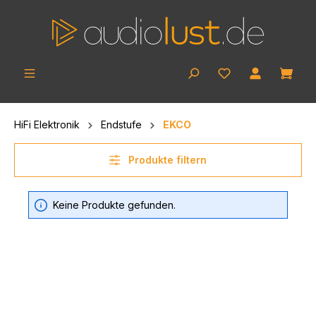
Zum Hauptinhalt springen
Ware
HiFi Elektronik
Endstufe
EKCO
Produkte filtern
Keine Produkte gefunden.