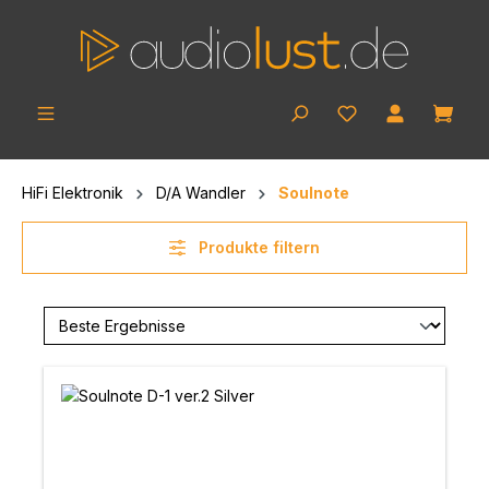
Zum Hauptinhalt springen
Ware
HiFi Elektronik
D/A Wandler
Soulnote
Produkte filtern