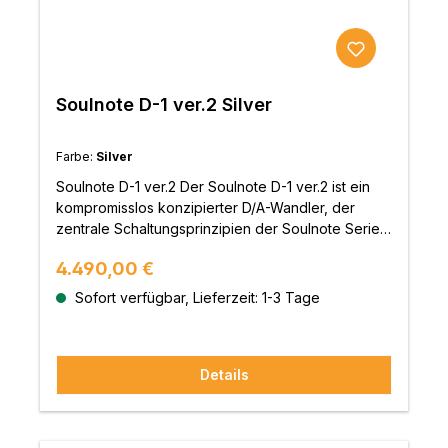
Soulnote D-1 ver.2 Silver
Farbe:
Silver
Soulnote D-1 ver.2 Der Soulnote D-1 ver.2 ist ein
kompromisslos konzipierter D/A-Wandler, der
zentrale Schaltungsprinzipien der Soulnote Serie 3
in ein kompaktes Format überträgt. Mit New Type-
Regulärer Preis:
4.490,00 €
R-Analogsektion, widerstandsbasierter I/V-
Umsetzung und einer konsequent getrennten,
Sofort verfügbar, Lieferzeit: 1-3 Tage
mehrfach geregelten Stromversorgung zielt er auf
eine besonders stabile Zeitachsenwiedergabe,
hohe Ruhe und präzise räumliche Abbildung –
Details
unabhängig von Quelle und Eingangsformat.
Analogsektion aus der Referenzklasse: New
Type-R Im Ausgang arbeitet die New Type-R-
Schaltung, ursprünglich für den Soulnote E-3