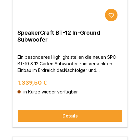
SpeakerCraft BT-12 In-Ground
Subwoofer
Ein besonderes Highlight stellen die neuen SPC-
BT-10 & 12 Garten Subwoofer zum versenkten
Einbau im Erdreich dar.Nachfolger und
Weiterentwicklung des erfolgreichen Niles
Regulärer Preis:
1.339,50 €
GSS10. Ein verrottungsfreier Kunststoff-Korpus
lässt nur das Rohr-Ende aus dem Boden schauen.
in Kürze wieder verfügbar
Getarntunter einem Strauch kann der mächtige
Bass nicht lokalisiert werden. Hierzu passen die
Satelliten-LautsprecherNI-GS4, NI-GS4MK-II oder
Details
NI-GS6 oder alle anderen Außenlautsprecher von
Niles. Ideal auch für Spezialeffekte im
Themenpark oder Gastronomie-
und Hotelbereich. Niles Innen- Außenlautsprecher