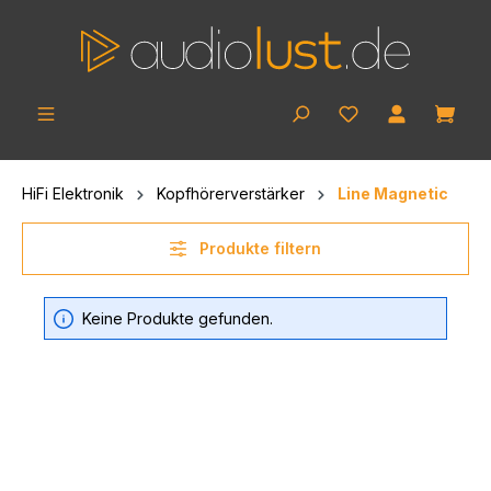
Zum Hauptinhalt springen
Ware
HiFi Elektronik
Kopfhörerverstärker
Line Magnetic
Produkte filtern
Keine Produkte gefunden.