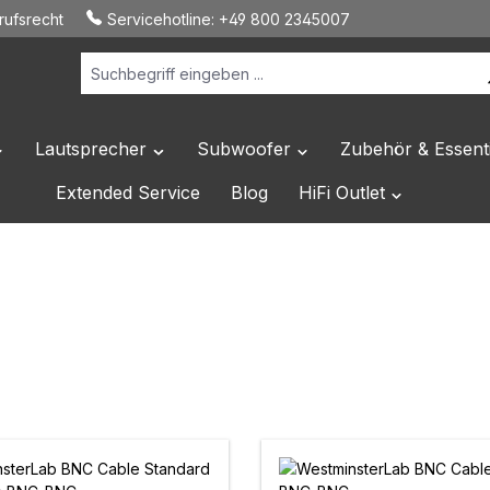
ufsrecht
Servicehotline:
+49 800 2345007
Lautsprecher
Subwoofer
Zubehör & Essenti
 Dropdown der Kategorie Hersteller
ffne oder Schließe das Dropdown der Kategorie HiFi Elektronik
Öffne oder Schließe das Dropdown der Katego
Öffne oder Schließe das 
Extended Service
Blog
HiFi Outlet
Öffne oder Sc