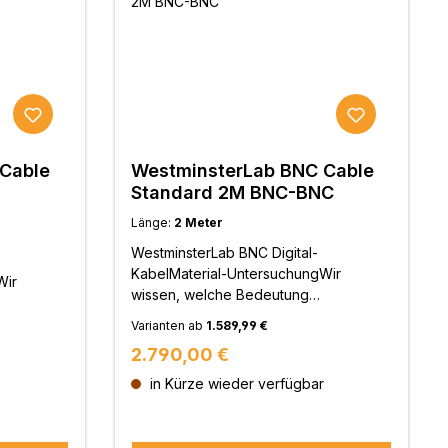
Cable
WestminsterLab BNC Cable
Standard 2M BNC-BNC
Länge:
2 Meter
WestminsterLab BNC Digital-
KabelMaterial-UntersuchungWir
Wir
wissen, welche Bedeutung
Leitermaterialien haben.
Varianten ab
1.589,99 €
WestminsterLab hat zahlreiche
he
Regulärer Preis:
2.790,00 €
Leitermaterialien und
Verarbeitungsmethoden untersucht
in Kürze wieder verfügbar
rsucht
und getestet, um Verzerrungen bei der
en bei der
Signalübertragung, ungleichmäßige
mäßige
Frequenzübergänge, Dichteverluste