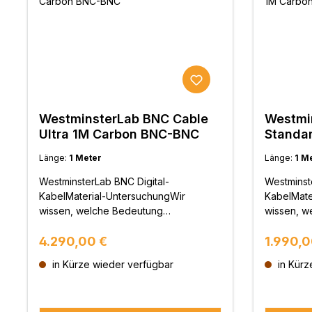
WestminsterLab BNC Cable
Westmi
Ultra 1M Carbon BNC-BNC
Standa
BNC
Länge:
1 Meter
Länge:
1 M
WestminsterLab BNC Digital-
Westminst
KabelMaterial-UntersuchungWir
KabelMate
wissen, welche Bedeutung
wissen, w
Leitermaterialien haben.
Leitermate
Regulärer Preis:
Reguläre
WestminsterLab hat zahlreiche
4.290,00 €
Westminst
1.990,0
Leitermaterialien und
Leitermate
in Kürze wieder verfügbar
in Kürz
Verarbeitungsmethoden untersucht
Verarbeit
und getestet, um Verzerrungen bei der
und getes
Signalübertragung, ungleichmäßige
Signalübe