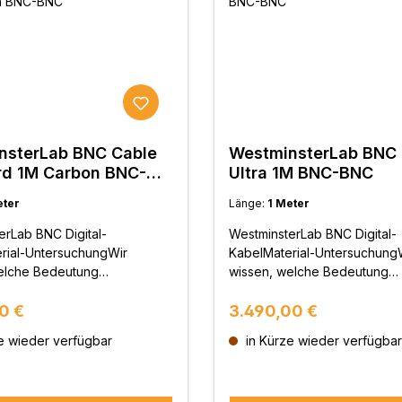
nsterLab BNC Cable
WestminsterLab BNC 
rd 1M Carbon BNC-
Ultra 1M BNC-BNC
eter
Länge:
1 Meter
erLab BNC Digital-
WestminsterLab BNC Digital-
rial-UntersuchungWir
KabelMaterial-Untersuchung
elche Bedeutung
wissen, welche Bedeutung
rialien haben.
Leitermaterialien haben.
r Preis:
Regulärer Preis:
erLab hat zahlreiche
0 €
WestminsterLab hat zahlreic
3.490,00 €
rialien und
Leitermaterialien und
e wieder verfügbar
in Kürze wieder verfügbar
ungsmethoden untersucht
Verarbeitungsmethoden unte
tet, um Verzerrungen bei der
und getestet, um Verzerrung
rtragung, ungleichmäßige
Signalübertragung, ungleich