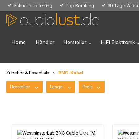
Schnelle Lieferung
Top Beratung
30 Tage Widerr
 Hauptinhalt springen
Zur Suche springen
Zur Hauptnavigation springen
Home
Händler
Hersteller
HiFi Elektronik
Öffne oder Schließe das
Ö
Zubehör & Essentials
BNC-Kabel
Hersteller
Länge
Preis