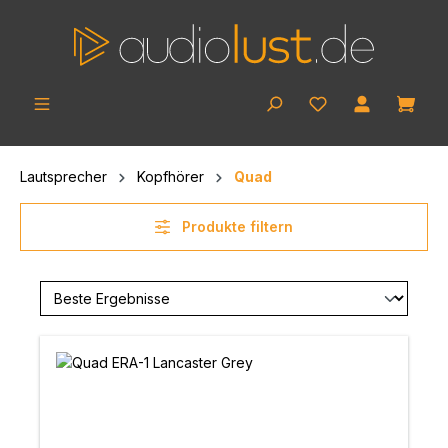
Zum Hauptinhalt springen
Ware
Lautsprecher
Kopfhörer
Quad
Produkte filtern