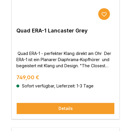
Quad ERA-1 Lancaster Grey
Quad ERA-1 - perfekter Klang direkt am Ohr Der
ERA-1 ist ein Planarer Diaphrama-Kopfhörer und
begeistert mit Klang und Design. "The Closest
Approach To The Original Sound" - "Dem
Regulärer Preis:
749,00 €
Originalklang am nächsten kommen"diese Worte
bilden seit 1936 den Grundstein der QUAD-
Sofort verfügbar, Lieferzeit: 1-3 Tage
Philosophie. Es ist mehr als nur ein Slogan, es
unterstreicht das Bestreben des Unternehmens,
die besten Audiogeräte zu produzieren, die alle
Details
Elemente und Emotionen einer Live-
Musikaufführung wiedergeben können.QUAD war
im Laufe seiner Geschichte für viele wegweisende
Produkte verantwortlich, doch keine sind