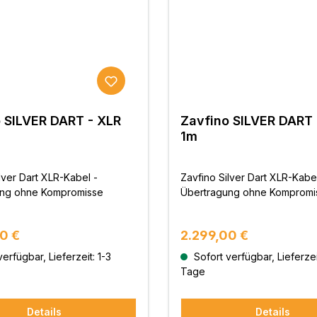
 SILVER DART - XLR
Zavfino SILVER DART 
1m
lver Dart XLR-Kabel -
Zavfino Silver Dart XLR-Kabel
ung ohne Kompromisse
Übertragung ohne Kompromi
r Preis:
Regulärer Preis:
0 €
2.299,00 €
erfügbar, Lieferzeit: 1-3
Sofort verfügbar, Lieferzei
Tage
Details
Details