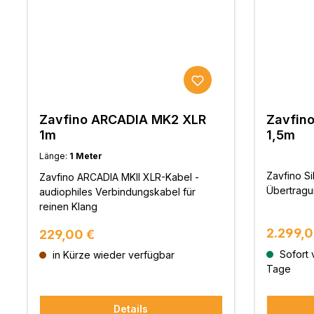
Zavfino ARCADIA MK2 XLR
Zavfino
1m
1,5m
Länge:
1 Meter
Zavfino Si
Zavfino ARCADIA MKII XLR-Kabel -
Übertrag
audiophiles Verbindungskabel für
reinen Klang
Reguläre
2.299,0
Regulärer Preis:
229,00 €
Sofort v
in Kürze wieder verfügbar
Tage
Details