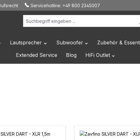
ufsrecht
Servicehotline:
+49 800 2345007
Lautsprecher
Subwoofer
Zubehör & Essenti
 Dropdown der Kategorie Hersteller
ffne oder Schließe das Dropdown der Kategorie HiFi Elektronik
Öffne oder Schließe das Dropdown der Katego
Öffne oder Schließe das 
Extended Service
Blog
HiFi Outlet
Öffne oder Sc