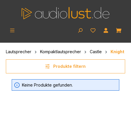
Zum Hauptinhalt springen
Ware
Lautsprecher
Kompaktlautsprecher
Castle
Knight
Produkte filtern
Keine Produkte gefunden.