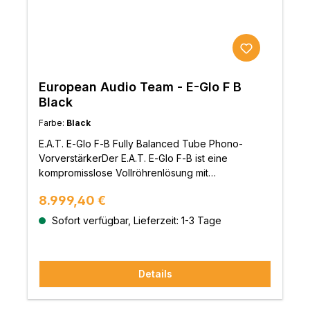
European Audio Team - E-Glo F B
Black
Farbe:
Black
E.A.T. E‑Glo F‑B Fully Balanced Tube Phono-
VorverstärkerDer E.A.T. E‑Glo F‑B ist eine
kompromisslose Vollröhrenlösung mit
*vollbalanciertem Signalweg* – für höchste
Regulärer Preis:
8.999,40 €
Klangqualität ohne Kompromisse. Er richtet sich an
anspruchsvolle Musikliebhaber, die höchste
Sofort verfügbar, Lieferzeit: 1-3 Tage
Präzision, Flexibilität und audiophile Reinheit
verlangen.Vollbalancierter Aufbau & Röhren in
Dual MonoDas Gerät verfügt über séparat
Details
verkabelte Balanced-Eingänge (XLR ebenso wie
RCA) für MC- und MM-Systeme. Jede
Kanalfunktion ist dual aufgebaut – für ideal