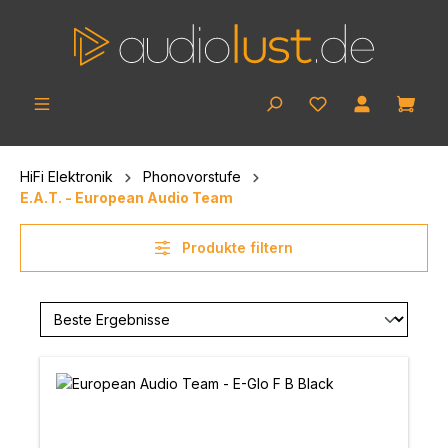
Zum Hauptinhalt springen
Ware
HiFi Elektronik
Phonovorstufe
E.A.T. - European Audio Team
Produkte filtern