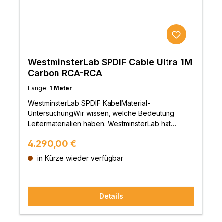
WestminsterLab SPDIF Cable Ultra 1M
Carbon RCA-RCA
Länge:
1 Meter
WestminsterLab SPDIF KabelMaterial-
UntersuchungWir wissen, welche Bedeutung
Leitermaterialien haben. WestminsterLab hat
zahlreiche Leitermaterialien und
Regulärer Preis:
4.290,00 €
Verarbeitungsmethoden untersucht und getestet,
um Verzerrungen bei der Signalübertragung,
in Kürze wieder verfügbar
ungleichmäßige Frequenzübergänge,
Dichteverluste und körnigen Klang zu vermeiden.
Aufgrund der unbefriedigenden Ergebnisse der
Details
üblichen Leitermaterialien wie Kupfer und Silber
haben wir dann unseren selbst formulierten Leiter
entwickelt und eingeführt, den wir Autria Alloy