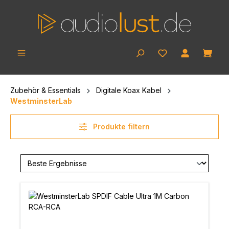
Zum Hauptinhalt springen
Ware
Zubehör & Essentials
Digitale Koax Kabel
WestminsterLab
Produkte filtern