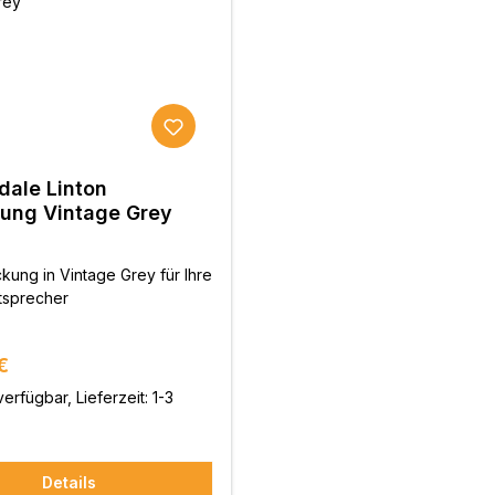
ale Linton
ung Vintage Grey
ung in Vintage Grey für Ihre
tsprecher
r Preis:
€
erfügbar, Lieferzeit: 1-3
Details