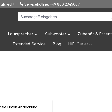
ufsrecht
Servicehotline:
+49 800 2345007
Lautsprecher
Subwoofer
Zubehör & Essenti
 Dropdown der Kategorie Hersteller
ffne oder Schließe das Dropdown der Kategorie HiFi Elektronik
Öffne oder Schließe das Dropdown der Katego
Öffne oder Schließe das 
Extended Service
Blog
HiFi Outlet
Öffne oder Sc