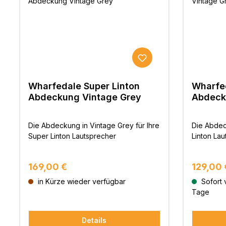
Wharfedale Super Linton
Wharfed
Abdeckung Vintage Grey
Abdeck
Die Abdeckung in Vintage Grey für Ihre
Die Abdeck
Super Linton Lautsprecher
Linton Lau
Regulärer Preis:
Reguläre
169,00 €
129,00 
in Kürze wieder verfügbar
Sofort v
Tage
Details