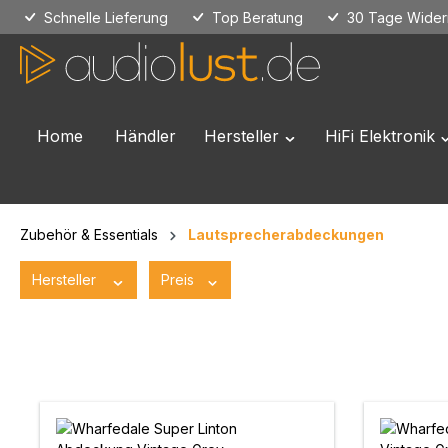
Schnelle Lieferung
Top Beratung
30 Tage Widerr
 Hauptinhalt springen
Zur Suche springen
Zur Hauptnavigation springen
Home
Händler
Hersteller
HiFi Elektronik
Öffne oder Schließe das
Ö
Zubehör & Essentials
Lautsprecherabdeckungen
Hersteller
Preis