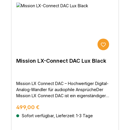
Oberfläche am LCD-Display oder klassisch per
mitgelieferte Fernbedienung.
Mission LX-Connect DAC Lux Black
Mission LX Connect DAC – Hochwertiger Digital-
Analog-Wandler für audiophile AnsprücheDer
Mission LX Connect DAC ist ein eigenständiger
Digital-Analog-Wandler, Vorverstärker und
Regulärer Preis:
499,00 €
Kopfhörerverstärker, der aus dem preisgekrönten
kabellosen Lautsprechersystem Mission LX
Sofort verfügbar, Lieferzeit: 1-3 Tage
Connect hervorgegangen ist. Er vereint
innovatives Design mit branchenführender