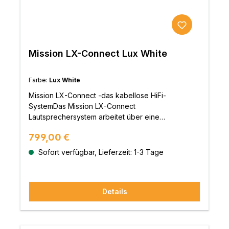
Mission LX-Connect Lux White
Farbe:
Lux White
Mission LX-Connect -das kabellose HiFi-
SystemDas Mission LX-Connect
Lautsprechersystem arbeitet über eine
unkomprimierte drahtlose 5,8GHz-Technologie,
Regulärer Preis:
799,00 €
ganz ohne störende Kabel.Die Lautsprecher sind
mit einem speziellen digitalen-
Sofort verfügbar, Lieferzeit: 1-3 Tage
Hochleistungsverstärker ausgestattet und
stammen aus der Mission LX-2 mkII Serie.Der HUB,
der gleichzietig auch als Kopfhörerverstärker/DAC
Details
agiert, beinhaltet eine Hochleistungs-DAC-Stufe,
die auf dem ES9018K2M DAC-Chip aus der
Sabre32 Reference Familie basiert. Die Bedienung
dieses HiFi-Systems erfolgt über die haptische