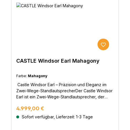
CASTLE Windsor Earl Mahagony
Farbe:
Mahagony
Castle Windsor Earl – Präzision und Eleganz im
Zwei-Wege-StandlautsprecherDer Castle Windsor
Earl ist ein Zwei-Wege-Standlautsprecher, der
britische Handwerkskunst mit moderner
Regulärer Preis:
4.999,00 €
Audiotechnologie verbindet. Er liefert präzisen
und detailreichen Klang in einem kompakten
Sofort verfügbar, Lieferzeit: 1-3 Tage
Format, das perfekt in kleinere bis mittelgroße
Räume passt. Mit seinem rückseitig belüfteten