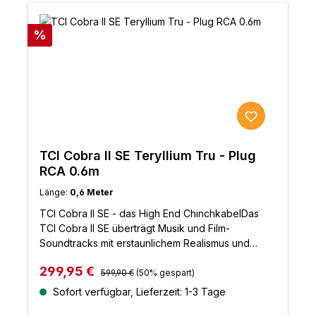
Rabatt
%
TCI Cobra II SE Teryllium Tru - Plug
RCA 0.6m
Länge:
0,6 Meter
TCI Cobra II SE - das High End ChinchkabelDas
TCI Cobra II SE überträgt Musik und Film-
Soundtracks mit erstaunlichem Realismus und
bietet eine beeindruckende Basswiedergabe mit
Regulärer Preis:
Verkaufspreis:
299,95 €
prickelnden Details.Es bewahrt die Kontrolle mit
599,90 €
(50% gespart)
hervorragender Abbildung und der Fähigkeit,
Sofort verfügbar, Lieferzeit: 1-3 Tage
sowohl subtile als auch massive dynamische