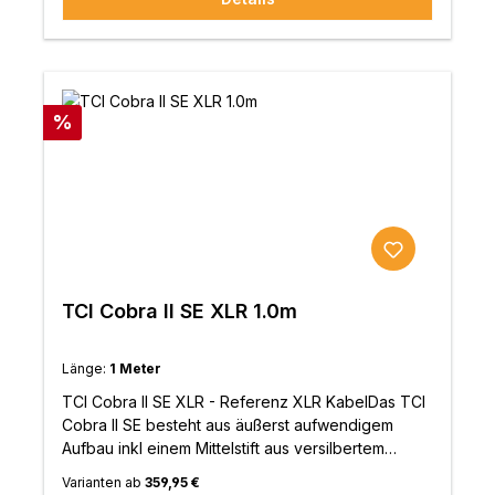
von der Qualität dieses Kabels und lässt sie Ihre
Lieblingsmusik in feinstem Klang
genießen.Eigenschaften:Voll-symmetrischer
AufbauHochwertige XLR SteckerLeiter aus PC-
OFC-KupferlegierungDoppelte Abschirmung für
Rabatt
%
verbesserte RF-AbleitungBleifreies hochreines
SilberlotEntwickelt und handgefertigt in
Großbritannien
TCI Cobra II SE XLR 1.0m
Länge:
1 Meter
TCI Cobra II SE XLR - Referenz XLR KabelDas TCI
Cobra II SE besteht aus äußerst aufwendigem
Aufbau inkl einem Mittelstift aus versilbertem
Tellur-Kupfer.Der doppelt und dicht geflochtene
Varianten ab
359,95 €
PC-OFC-Schrim verringert effektiv äußere