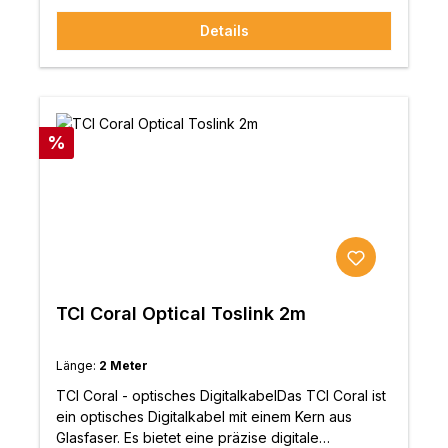
Töne wahrgenommen werden. Das TCI Viper
Details
Mono Kabel bietet sich perfekt für Ihre
Subwooferverbindung an. Sie erhalten ein
kontrolliertes Bassfundament und erleben Musik
und Filme als wären sie mitten drin.
Rabatt
%
TCI Coral Optical Toslink 2m
Länge:
2 Meter
TCI Coral - optisches DigitalkabelDas TCI Coral ist
ein optisches Digitalkabel mit einem Kern aus
Glasfaser. Es bietet eine präzise digitale