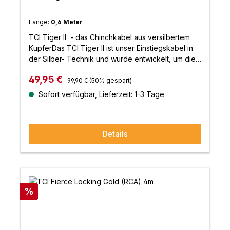
Länge:
0,6 Meter
TCI Tiger II - das Chinchkabel aus versilbertem
KupferDas TCI Tiger II ist unser Einstiegskabel in
der Silber- Technik und wurde entwickelt, um die
Leistung Ihres Systems mit einem relativ
Regulärer Preis:
Verkaufspreis:
49,95 €
bescheidenen Aufwand zu steigern. Es besteht
99,90 €
(50% gespart)
aus einem verdrillten Paar versilberter LC-OFC-
Sofort verfügbar, Lieferzeit: 1-3 Tage
Leiter mit Superthane-Isolierung und ist mit
hartvergoldeten Cinch-Steckern abgeschlossen.
Das Ergebnis ist ein Kabel, das einen exzellenten
Details
Takt und eine weite offene Klangbühne zusammen
mit erhöhter Detailtreue und feiner Klarheit und
Dynamik gewährleistet.
Rabatt
%