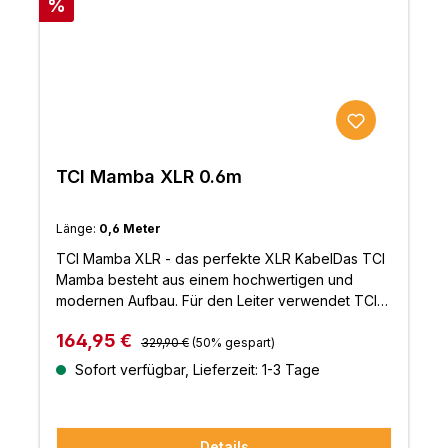
Rabatt
%
TCI Mamba XLR 0.6m
Länge:
0,6 Meter
TCI Mamba XLR - das perfekte XLR KabelDas TCI
Mamba besteht aus einem hochwertigen und
modernen Aufbau. Für den Leiter verwendet TCI
eine hochreine PC-OFC-Kupferlegierung und in
Regulärer Preis:
Verkaufspreis:
164,95 €
Kombination mit einer doppelten Abschirmung,
329,90 €
(50% gespart)
erhalten Sie hier ein Kabel mit herausragenden
Sofort verfügbar, Lieferzeit: 1-3 Tage
klanglichen Eigenschaften. Duch die
herausragenden vergoldeten XLR-Steckern,
erhalten SIe eine Verbindung in
Details
Referenzqualität.Ihre Hi-Fi Anlage profitiert sofort