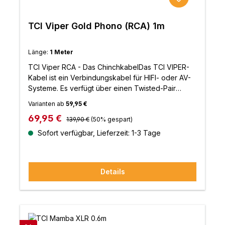
TCI Viper Gold Phono (RCA) 1m
Länge:
1 Meter
TCI Viper RCA - Das ChinchkabelDas TCI VIPER-
Kabel ist ein Verbindungskabel für HIFI- oder AV-
Systeme. Es verfügt über einen Twisted-Pair
Aufbau mit Leitern und Isolierungen aus PC-OFC-
Varianten ab
59,95 €
Legierungen.Durch diesen aufwendige Aufbau,
Regulärer Preis:
Verkaufspreis:
69,95 €
verbessert sich die Klangqualität enorm: Mit der
139,90 €
(50% gespart)
erhötem Dynamik sowie der verbesserten
Sofort verfügbar, Lieferzeit: 1-3 Tage
Abbildung des Klangbühne können noch mehr
Deatils und klare Töne whargenommen werden.
Details