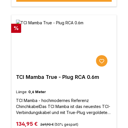
Rabatt
%
TCI Mamba True - Plug RCA 0.6m
Länge:
0,6 Meter
TCI Mamba - hochmodernes Referenz
ChinchkabelDas TCI Mamba ist das neuestes TCI-
Verbindungskabel und mit True-Plug vergoldeten,
verriegelbaren Cinch-Steckern.Diese bieten eine
Regulärer Preis:
Verkaufspreis:
134,95 €
Verbindung in Referenzqualität, die die Leistung
269,90 €
(50% gespart)