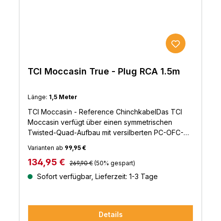
TCI Moccasin True - Plug RCA 1.5m
Länge:
1,5 Meter
TCI Moccasin - Reference ChinchkabelDas TCI
Moccasin verfügt über einen symmetrischen
Twisted-Quad-Aufbau mit versilberten PC-OFC-
Leitern und einer Isolierung in
Varianten ab
99,95 €
Luftfahrttauglichkeit.Im Design ähnlich dem TCI
Regulärer Preis:
Verkaufspreis:
134,95 €
Fierce, aber durch die Verwendung
269,90 €
(50% gespart)
hochwertigerer Materialien wird eine noch höhere
Sofort verfügbar, Lieferzeit: 1-3 Tage
Klangqualität erreicht, die eine Referenzleistung
zu diesem Preis bietet.
Details