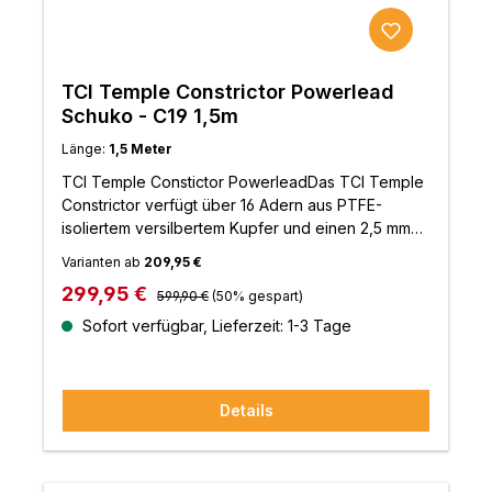
TCI Temple Constrictor Powerlead
Schuko - C19 1,5m
Länge:
1,5 Meter
TCI Temple Constictor PowerleadDas TCI Temple
Constrictor verfügt über 16 Adern aus PTFE-
isoliertem versilbertem Kupfer und einen 2,5 mm
PVC-isolierten Kupfererdungsdraht. Er hat eine
Varianten ab
209,95 €
größere Querschnittsfläche und eine höhere
Regulärer Preis:
Verkaufspreis:
299,95 €
Silbermenge, wodurch er ein niedrigeres
599,90 €
(50% gespart)
Grundrauschen aufweist. Es löst viel mehr Details
Sofort verfügbar, Lieferzeit: 1-3 Tage
und straffere Bassinformationen auf und bietet
eine größere und präzisere Klangbühne.
Details