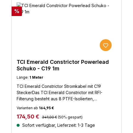
Rabatt
%
TCI Emerald Constrictor Powerlead
Schuko - C19 1m
Länge:
1 Meter
TCI Emerald Constrictor Stromkabel mit C19
SteckerDas TCI Emerald Constrictor mit RFI-
Filterung besteht aus 8 PTFE-Isolierten,
versilberten kupfer Adern. Diese Bauart wirkt wie
Varianten ab
164,95 €
ein natürlicher FIlter und eliminieren unerwünschte
Regulärer Preis:
Verkaufspreis:
174,50 €
Netzstörungen.Sowohl bei hohen als auch bei
349,00 €
(50% gespart)
niedrigen Pegeln erhalten Sie mit diesem Kabel
Sofort verfügbar, Lieferzeit: 1-3 Tage
ein feineres und zeitgleich volluminöseres