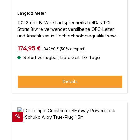
Länge:
2 Meter
TCI Storm Bi-Wire LautsprecherkabelDas TCI
Storm Biwire verwendet versilberte OFC-Leiter
und Anschlüsse in Hochtechnologiequalität sowie
eine Superthane-Isolierung. TCI Storm bleibt ein
Regulärer Preis:
Verkaufspreis:
174,95 €
neutral und dynamisch klingendes Kabel und
349,90 €
(50% gespart)
vermittelt dennoch den selten erreichten Eindruck
Sofort verfügbar, Lieferzeit: 1-3 Tage
einer Live-Performance.Eigenschaften: 99,999%
OFC-Leiter 57/0,20mm99,999% versilberte
sauerstofffreie Leiter von 57/0,20mmUmmantelt mit
Details
flammhemmendem SuperthaneBiwire-Aufbau
Rabatt
%