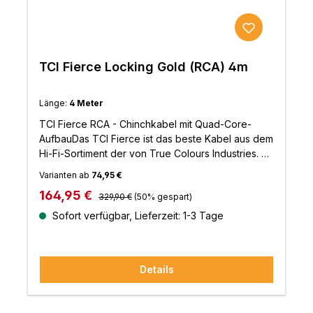
TCI Fierce Locking Gold (RCA) 4m
Länge:
4 Meter
TCI Fierce RCA - Chinchkabel mit Quad-Core-
AufbauDas TCI Fierce ist das beste Kabel aus dem
Hi-Fi-Sortiment der von True Colours Industries. Es
ist ein Quad-Core-Design mit Leitern und
Varianten ab
74,95 €
Isolierung aus einer PC-OFC-Legierung in einer
Regulärer Preis:
Verkaufspreis:
164,95 €
Qualität, wie sie z.B. in der Luftfahrt üblich ist. Das
329,90 €
(50% gespart)
gegenüber dem TCI Viper verbesserte Design
Sofort verfügbar, Lieferzeit: 1-3 Tage
ermöglicht es, noch mehr Details mit höherer
Dynamik und verbesserter Abbildung zu
übertragen. Seine Leistung ist herausragend und
Details
dennoch bietet es ein hervorragendes Preis-
Leistungs-Verhältnis.