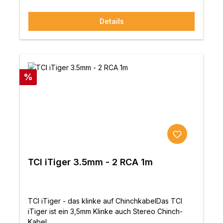
Skalen darzustellen, zusammen mit einem
musikalischen Realismus, der unserer Meinung
Details
nach unübertroffen istEigenschaften:SP-OFC
versilberte Leiter aus einer Legierung aus der
HochtechnologiePTFE-Kaptonband in
einzigartiger Qualität Doppelt geflochtener PC-
OFC-Schirm mit hoher DichteVersilberter Tellur-
Kupfer-MittelstiftHochwertige versilberte True-
Rabatt
%
Plug™ RCA-SteckerBleifreies, hochreines
SilberlotEntwickelt und handgefertigt in
Großbritannien
TCI iTiger 3.5mm - 2 RCA 1m
TCI iTiger - das klinke auf ChinchkabelDas TCI
iTiger ist ein 3,5mm Klinke auch Stereo Chinch-
Kabel.