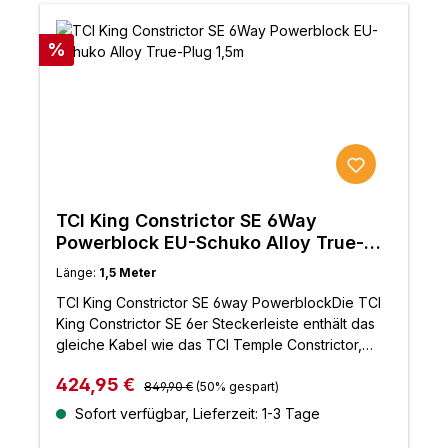
isolierte SP-OFC-LeiterGeflochtene Konstruktion
für erstklassige HF-Unterdrückung und
FilterungPolyolefin/Polyester-Geflecht für
Rabatt
%
AbriebfestigkeitTrue-Plug™6-Wege-Powerblock
(UK und Schuko)Entwickelt und handgefertigt in
Großbritannien
TCI King Constrictor SE 6Way
Powerblock EU-Schuko Alloy True-
Plug 1,5m
Länge:
1,5 Meter
TCI King Constrictor SE 6way PowerblockDie TCI
King Constrictor SE 6er Steckerleiste enthält das
gleiche Kabel wie das TCI Temple Constrictor,
jedoch mit der fortschrittlichen Split-Braid-
Regulärer Preis:
Verkaufspreis:
424,95 €
Konstruktion, die auch in unserem Spitzenmodell
849,90 €
(50% gespart)
TCI Boa Constrictor verwendet wird und für noch
Sofort verfügbar, Lieferzeit: 1-3 Tage
mehr Details und eine verbesserte Abbildung