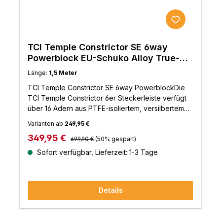
TCI Temple Constrictor SE 6way
Powerblock EU-Schuko Alloy True-
Plug 1,5m
Länge:
1,5 Meter
TCI Temple Constrictor SE 6way PowerblockDie
TCI Temple Constrictor 6er Steckerleiste verfügt
über 16 Adern aus PTFE-isoliertem, versilbertem
Kupfer und einen 2,5 mm PVC-isolierten
Varianten ab
249,95 €
Kupfererdungsdraht. Er hat eine größere
Regulärer Preis:
Verkaufspreis:
349,95 €
Querschnittsfläche und eine höhere Silbermenge,
699,90 €
(50% gespart)
wodurch er ein niedrigeres Grundrauschen
Sofort verfügbar, Lieferzeit: 1-3 Tage
aufweist. Das sorgt für deutlich mehr Details und
straffere Bässe und bietet eine größere und
präzisere Klangbühne. Durch die Möglichkeit, die
Details
Klangqualität von 6 Hi-Fi-Geräten zu verbessern,
bietet diese Leiste ein erstaunliches Preis-
Leistungs-Verhältnis.Eigenschaften:16 x PTFE-