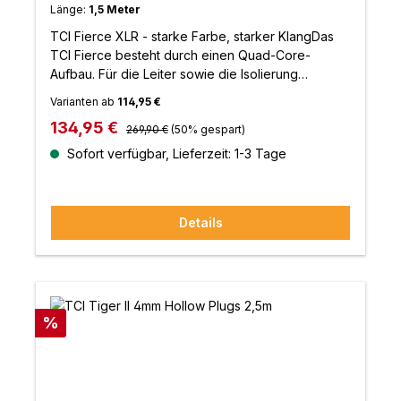
Länge:
1,5 Meter
TCI Fierce XLR - starke Farbe, starker KlangDas
TCI Fierce besteht durch einen Quad-Core-
Aufbau. Für die Leiter sowie die Isolierung
verwendet TCI eine hochwertige PC-OFC-
Varianten ab
114,95 €
Legierung.Druch diesen komplexen Aufbau
Regulärer Preis:
Verkaufspreis:
134,95 €
erhalten Sie mehr Details, höhere Dynamik und
269,90 €
(50% gespart)
eine bessere Bühnenabbildung.Das TCI Fierce
Sofort verfügbar, Lieferzeit: 1-3 Tage
bietet ein perfektes
Preis&Leistungsverhältnis.Eigenschaften:PE-
IsolierungSchützende PVC-
Details
AußenhülleHochwertige XLR-
SteckerSauerstofffreie KupferleiterHochwertiges
Design, spezifiziert und hergestellt in
Großbritannien
Rabatt
%