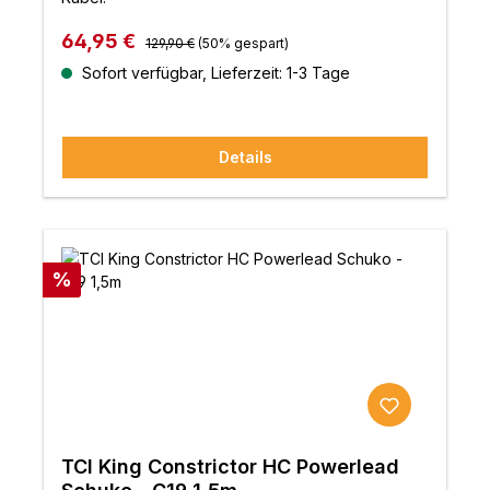
Regulärer Preis:
Verkaufspreis:
64,95 €
129,90 €
(50% gespart)
Sofort verfügbar, Lieferzeit: 1-3 Tage
Details
Rabatt
%
TCI King Constrictor HC Powerlead