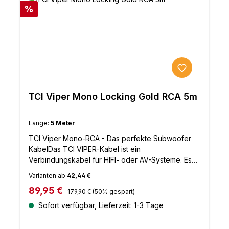
Superthane-Isolierung, die anschließend mit einer
Rabatt
%
zweiten Isolierung ummantelt wird, um Haltbarkeit
und Flammschutz zu
gewährleisten.Eigenschaften: 99,999% SPOFC-
Hochleistungs-LautsprecherkabelZwei 99,999%
versilberte sauerstofffreie Leiter von
19/0,25mmInnen mit einer Superthan-
Primärisolierung ummanteltUmmantelt mit einer
äußeren Isolierung aus flammhemmendem
TCI Viper Mono Locking Gold RCA 5m
PVCÄußerer Mantel-Durchmesser 5,5 mm
Länge:
5 Meter
TCI Viper Mono-RCA - Das perfekte Subwoofer
KabelDas TCI VIPER-Kabel ist ein
Verbindungskabel für HIFI- oder AV-Systeme. Es
verfügt über einen Twisted-Pair Aufbau mit Leitern
Varianten ab
42,44 €
und Isolierungen aus PC-OFC-Legierungen.Durch
Regulärer Preis:
Verkaufspreis:
89,95 €
diesen aufwendige Aufbau, verbessert sich die
179,90 €
(50% gespart)
Klangqualität enorm. Mit der erhötem Dynamik
Sofort verfügbar, Lieferzeit: 1-3 Tage
sowie der verbesserten Abbildung des
Klangbühne können noch mehr Details und klare