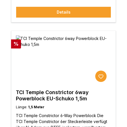
sorgt. Durch die Hinzufügung eines True-Plug™
Alloy IEC-Steckers werden weitere Audio-Vorteile
Details
an den Frequenzextremen erzielt, und das TCI
King Constrictor liefert noch mehr Details und
straffere Bassinformationen. Eigenschaften:TCI
Rhodium-beschichteter TCI SteckerTCI Alloy
Rhodium-beschichtetes IECSplit-Braid-
Doppelerdungskonstruktion16 x PTFE-isolierte,
Rabatt
%
versilberte KupferleiterEntwickelt und
handgefertigt in Großbritannien
TCI Temple Constrictor 6way
Powerblock EU-Schuko 1,5m
Länge:
1,5 Meter
TCI Temple Constrictor 6-Way Powerblock Die
TCI Temple Constrictor 6er Steckerleiste verfügt