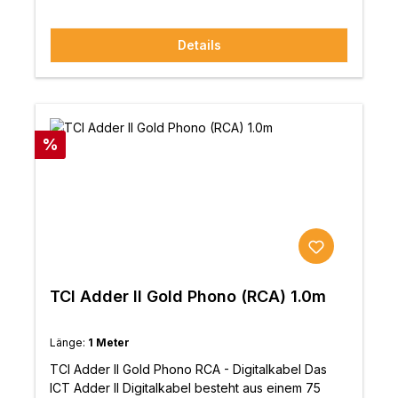
Klangbild.Die Eigenschaften:8 x PTFE-isolierte SP-
OFC-LeiterGeflochtene Konstruktion für
Details
hervorragende HF-Ableitung und FilterungNicht-
induktive, selbstabschirmende
KonstruktionPolyolefin-IsolierungOptionaler 13A-
VerteilerblockEntwickelt und handgefertigt in
Großbritannien
Rabatt
%
TCI Adder II Gold Phono (RCA) 1.0m
Länge:
1 Meter
TCI Adder II Gold Phono RCA - Digitalkabel Das
ICT Adder II Digitalkabel besteht aus einem 75