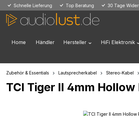
Schnelle Lieferung
Top Beratung
30 Tage Widerr
 Hauptinhalt springen
Zur Suche springen
Zur Hauptnavigation springen
Home
Händler
Hersteller
HiFi Elektronik
Öffne oder Schließe das
Ö
Zubehör & Essentials
Lautsprecherkabel
Stereo-Kabel
TCI Tiger II 4mm Hollow
Bildergalerie überspringen