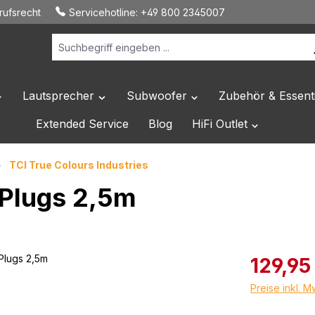
ufsrecht
Servicehotline:
+49 800 2345007
Lautsprecher
Subwoofer
Zubehör & Essenti
 Dropdown der Kategorie Hersteller
ffne oder Schließe das Dropdown der Kategorie HiFi Elektronik
Öffne oder Schließe das Dropdown der Katego
Öffne oder Schließe das 
Extended Service
Blog
HiFi Outlet
Öffne oder Sc
TCI True Colours Industries
 Plugs 2,5m
Verkaufspreis
129,95
Preise inkl. 