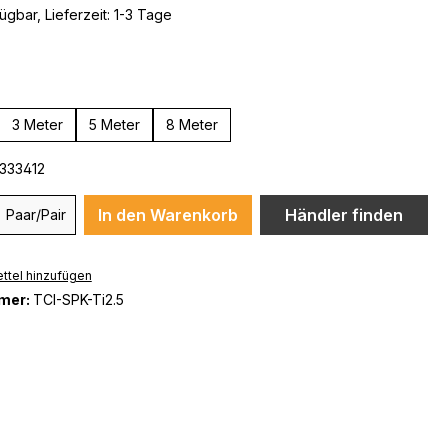
ügbar, Lieferzeit: 1-3 Tage
ählen
3 Meter
5 Meter
8 Meter
333412
In den Warenkorb
Händler finden
Paar/Pair
ttel hinzufügen
mer:
TCI-SPK-Ti2.5