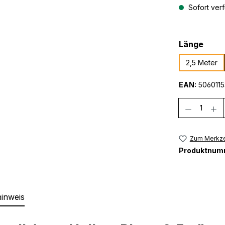
Sofort verf
ausw
Länge
2,5 Meter
EAN:
5060115
Anzahl
Zum Merkze
Produktnum
hinweis