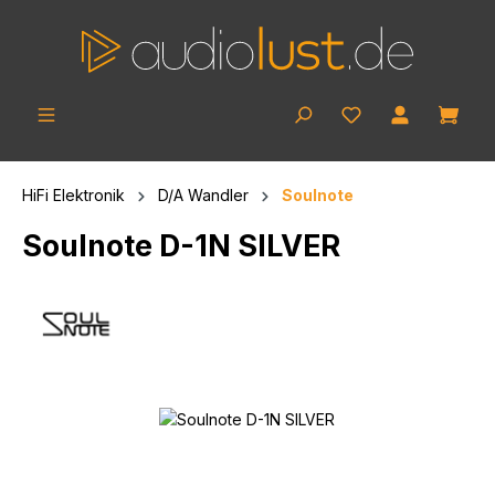
Zum Hauptinhalt springen
Ware
HiFi Elektronik
D/A Wandler
Soulnote
Soulnote D-1N SILVER
Bildergalerie überspringen