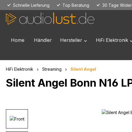
Schnelle Lieferung
Top Beratung
30 Tage Widerr
 Hauptinhalt springen
Zur Suche springen
Zur Hauptnavigation springen
Home
Händler
Hersteller
HiFi Elektronik
Öffne oder Schließe das
Ö
HiFi Elektronik
Streaming
Silent Angel
Silent Angel Bonn N16 L
Bildergalerie überspringen