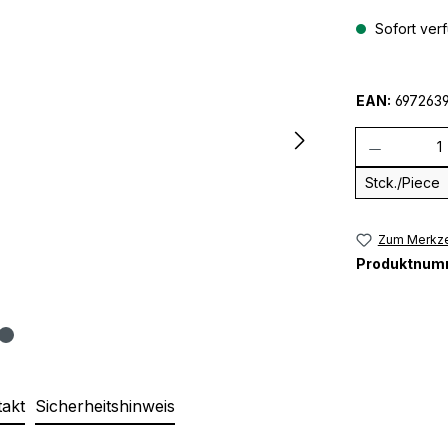
Sofort verf
EAN:
697263
Anzahl
Stck./Piece
Zum Merkze
Produktnum
takt
Sicherheitshinweis