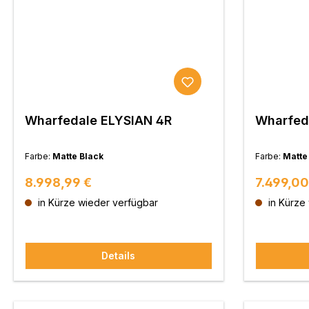
Wharfedale ELYSIAN 4R
Wharfed
Farbe:
Matte Black
Farbe:
Matte
Regulärer Preis:
Regulärer
8.998,99 €
7.499,00
in Kürze wieder verfügbar
in Kürze
Details