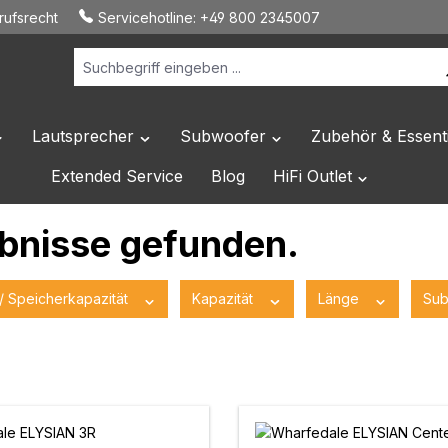
ufsrecht
Servicehotline:
+49 800 2345007
Lautsprecher
Subwoofer
Zubehör & Essenti
 Dropdown der Kategorie Hersteller
ffne oder Schließe das Dropdown der Kategorie HiFi Elektronik
Öffne oder Schließe das Dropdown der Katego
Öffne oder Schließe das 
Extended Service
Blog
HiFi Outlet
Öffne oder Sc
ebnisse gefunden.
/ Speicherkapazität
Kapazität
Länge
Su