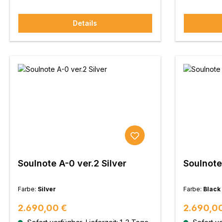
Details
Soulnote A-0 ver.2 Silver
Soulnote
Farbe:
Silver
Farbe:
Black
Regulärer Preis:
Regulärer
2.690,00 €
2.690,0