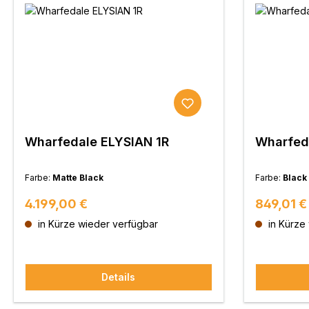
Wharfedale ELYSIAN 1R
Wharfed
Farbe:
Matte Black
Farbe:
Black
Regulärer Preis:
Regulärer
4.199,00 €
849,01 €
in Kürze wieder verfügbar
in Kürze
Details