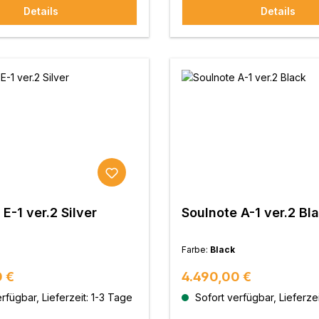
Details
Details
E-1 ver.2 Silver
Soulnote A-1 ver.2 Bl
Farbe:
Black
 Preis:
Regulärer Preis:
 €
4.490,00 €
rfügbar, Lieferzeit: 1-3 Tage
Sofort verfügbar, Lieferzei