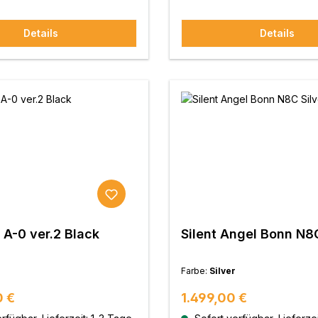
Details
Details
 A-0 ver.2 Black
Silent Angel Bonn N8C
Farbe:
Silver
 Preis:
Regulärer Preis:
0 €
1.499,00 €