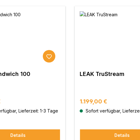
ndwich 100
LEAK TruStream
 Preis:
Regulärer Preis:
€
1.199,00 €
rfügbar, Lieferzeit: 1-3 Tage
Sofort verfügbar, Lieferzei
Details
Details