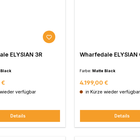
ale ELYSIAN 3R
Wharfedale ELYSIAN 
 Black
Farbe:
Matte Black
 Preis:
Regulärer Preis:
 €
4.199,00 €
 wieder verfügbar
in Kürze wieder verfügbar
Details
Details