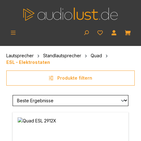
Zum Hauptinhalt springen
Ware
Lautsprecher
Standlautsprecher
Quad
ESL - Elektrostaten
Produkte filtern