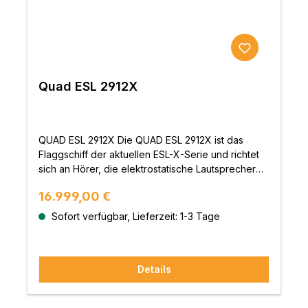
Quad ESL 2912X
QUAD ESL 2912X Die QUAD ESL 2912X ist das
Flaggschiff der aktuellen ESL-X-Serie und richtet
sich an Hörer, die elektrostatische Lautsprecher
nicht nur wegen ihrer Feinzeichnung, sondern
Regulärer Preis:
16.999,00 €
auch wegen Maßstab, Tiefe und Souveränität
schätzen. Mit ihrem sechsteiligen Panelaufbau
Sofort verfügbar, Lieferzeit: 1-3 Tage
verbindet sie die typische Offenheit und
Natürlichkeit klassischer QUAD Elektrostaten mit
mehr Fläche, mehr Gelassenheit und einer noch
Details
freieren Raumabbildung. Sechs Paneele für
Größe, Tiefe und Kontrolle Die ESL 2912X nutzt
sechs elektrostatische Paneele und erzielt damit