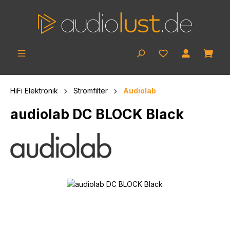
Zum Hauptinhalt springen
Ware
HiFi Elektronik
Stromfilter
Audiolab
audiolab DC BLOCK Black
Bildergalerie überspringen