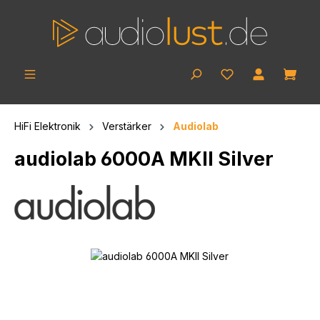
Zum Hauptinhalt springen
Ware
HiFi Elektronik
Verstärker
Audiolab
audiolab 6000A MKII Silver
Bildergalerie überspringen