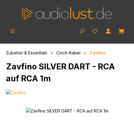
Zum Hauptinhalt springen
Ware
Zubehör & Essentials
Cinch-Kabel
Zavfino
Zavfino SILVER DART - RCA
auf RCA 1m
Bildergalerie überspringen