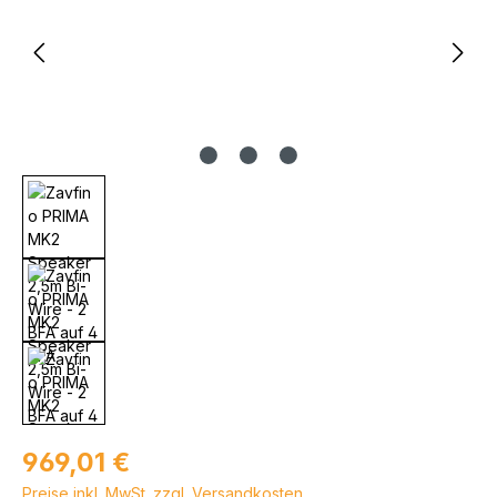
Regulärer Preis:
969,01 €
Preise inkl. MwSt. zzgl. Versandkosten