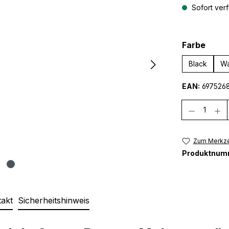
Sofort verf
ausw
Farbe
Black
Wa
EAN:
697526
Anzahl
Zum Merkze
Produktnum
takt
Sicherheitshinweis