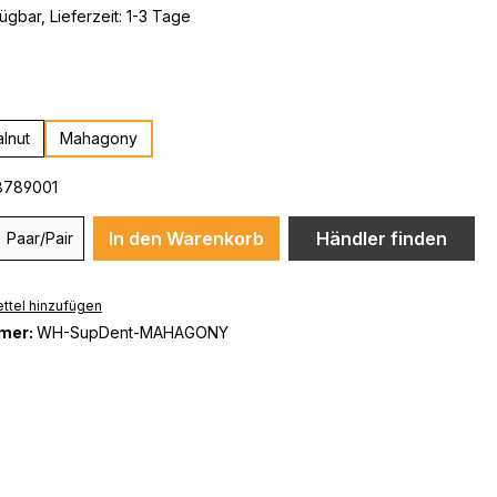
ügbar, Lieferzeit: 1-3 Tage
ählen
lnut
Mahagony
8789001
In den Warenkorb
Händler finden
Paar/Pair
ttel hinzufügen
mer:
WH-SupDent-MAHAGONY