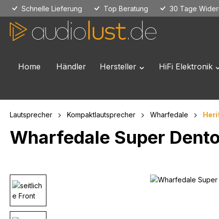
Schnelle Lieferung
Top Beratung
30 Tage Widerr
 Hauptinhalt springen
Zur Suche springen
Zur Hauptnavigation springen
Home
Händler
Hersteller
HiFi Elektronik
Öffne oder Schließe das
Ö
Lautsprecher
Kompaktlautsprecher
Wharfedale
Heri
Wharfedale Super Dent
Bildergalerie überspringen